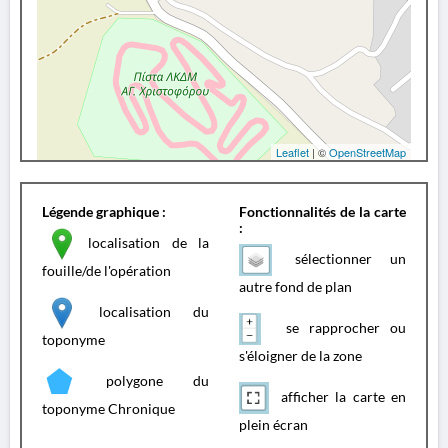
Leaflet
| ©
OpenStreetMap
Légende graphique :
Fonctionnalités de la carte
:
localisation de la
sélectionner un
fouille/de l'opération
autre fond de plan
localisation du
se rapprocher ou
toponyme
s'éloigner de la zone
polygone du
afficher la carte en
toponyme Chronique
plein écran