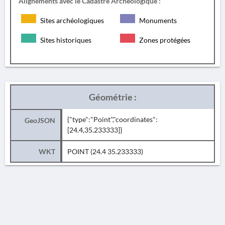
Alignements avec le Cadastre Archéologique :
Sites archéologiques
Monuments
Sites historiques
Zones protégées
Géométrie :
{"type":"Point","coordinates":
GeoJSON
[24.4,35.233333]}
WKT
POINT (24.4 35.233333)