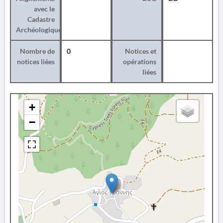
avec le
Cadastre
Archéologique
Nombre de
0
Notices et
notices liées
opérations
liées
+
−