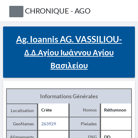
CHRONIQUE - AGO
Ag. Ioannis AG. VASSILIOU-
Δ.Δ.Αγίου Ιωάννου Αγίου
Βασιλείου
Informations Générales
Crète
Nomos
Réthymnon
Localisation
GeoNames
263929
Pleiades
Alignements
DSG
DD