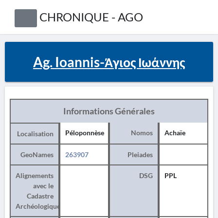
CHRONIQUE - AGO
Ag. Ioannis-Άγιος Ιωάννης
Informations Générales
Péloponnèse
Nomos
Achaïe
Localisation
GeoNames
263907
Pleiades
Alignements
DSG
PPL
avec le
Cadastre
Archéologique