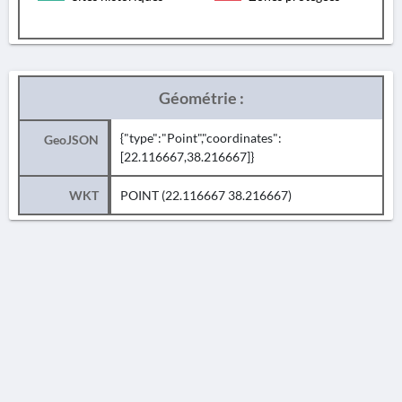
Géométrie :
{"type":"Point","coordinates":
GeoJSON
[22.116667,38.216667]}
WKT
POINT (22.116667 38.216667)