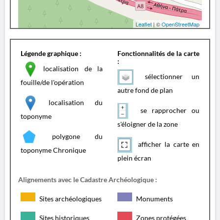
Leaflet
| ©
OpenStreetMap
Légende graphique :
Fonctionnalités de la carte
:
localisation de la
sélectionner un
fouille/de l'opération
autre fond de plan
localisation du
se rapprocher ou
toponyme
s'éloigner de la zone
polygone du
afficher la carte en
toponyme Chronique
plein écran
Alignements avec le Cadastre Archéologique :
Sites archéologiques
Monuments
Sites historiques
Zones protégées