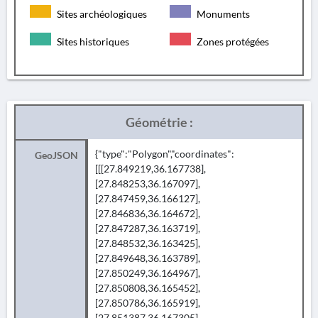
Sites archéologiques
Monuments
Sites historiques
Zones protégées
Géométrie :
{"type":"Polygon","coordinates":
GeoJSON
[[[27.849219,36.167738],
[27.848253,36.167097],
[27.847459,36.166127],
[27.846836,36.164672],
[27.847287,36.163719],
[27.848532,36.163425],
[27.849648,36.163789],
[27.850249,36.164967],
[27.850808,36.165452],
[27.850786,36.165919],
[27.851387,36.167305],