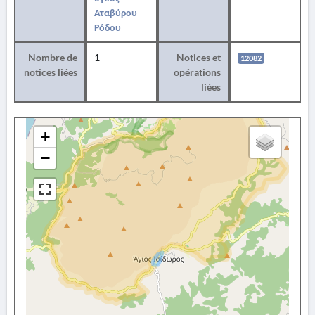
Αταβύρου
Ρόδου
Nombre de
1
Notices et
12082
notices liées
opérations
liées
+
−