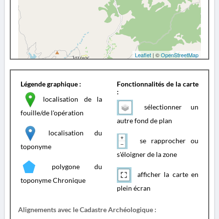
Leaflet
| ©
OpenStreetMap
Légende graphique :
Fonctionnalités de la carte
:
localisation de la
sélectionner un
fouille/de l'opération
autre fond de plan
localisation du
se rapprocher ou
toponyme
s'éloigner de la zone
polygone du
afficher la carte en
toponyme Chronique
plein écran
Alignements avec le Cadastre Archéologique :