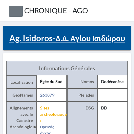
CHRONIQUE - AGO
Ag. Isidoros-Δ.Δ. Αγίου Ισιδώρου
Informations Générales
Égée du Sud
Nomos
Dodécanèse
Localisation
GeoNames
263879
Pleiades
Alignements
Sites
DSG
DD
avec le
archéologiques
Cadastre
:
Archéologique
Ορεινός
όγκος