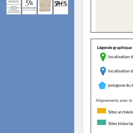
Légende graphique 
localisation d
localisation
polygone du 
Alignements avec le
Sites archéol
Sites histori