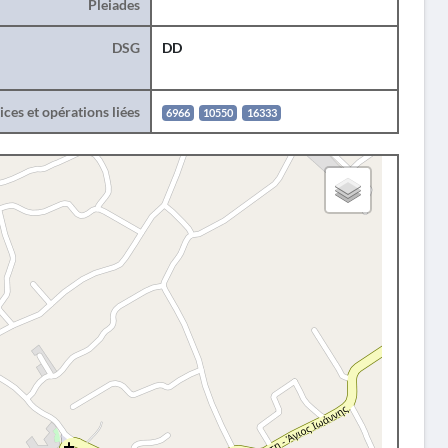
Pleiades
DSG
DD
ces et opérations liées
6966
10550
16333