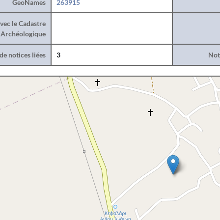
GeoNames
263915
vec le Cadastre
Archéologique
e notices liées
3
Noti