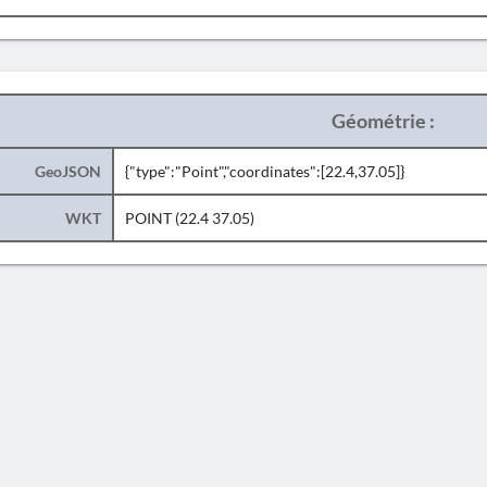
Géométrie :
GeoJSON
{"type":"Point","coordinates":[22.4,37.05]}
WKT
POINT (22.4 37.05)