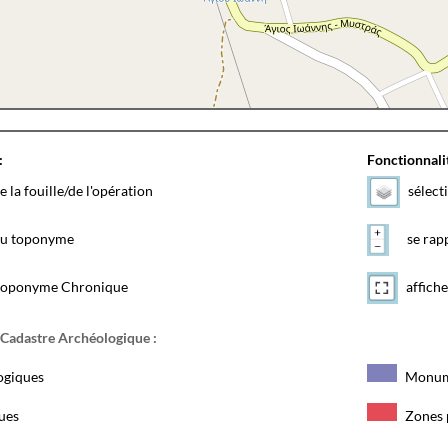
:
Fonctionnalit
e la fouille/de l'opération
sélect
 du toponyme
se rapp
toponyme Chronique
affiche
 Cadastre Archéologique :
ogiques
Monum
ques
Zones 