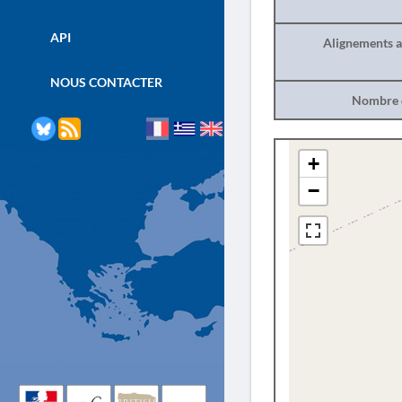
API
Alignements a
NOUS CONTACTER
Nombre d
+
−