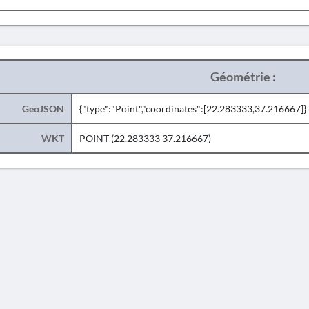
Géométrie :
GeoJSON
{"type":"Point","coordinates":[22.283333,37.216667]}
WKT
POINT (22.283333 37.216667)