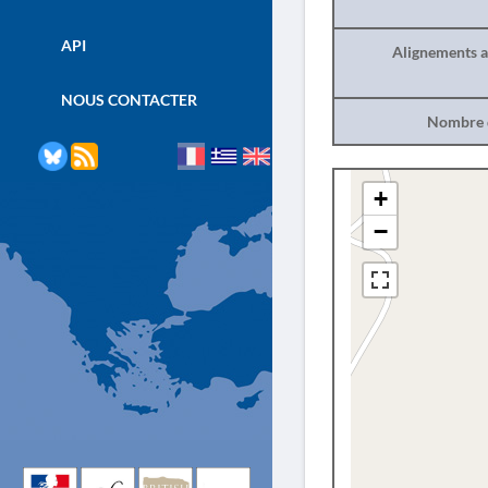
API
Alignements a
NOUS CONTACTER
Nombre d
+
−