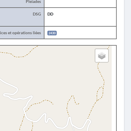
Pleiades
DSG
DD
ces et opérations liées
2430