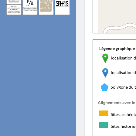
Légende graphique 
localisation d
localisation
polygone du 
Alignements avec le
Sites archéol
Sites histori