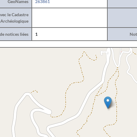
GeoNames
263861
vec le Cadastre
Archéologique
e notices liées
1
Noti