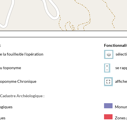
:
Fonctionnalit
e la fouille/de l'opération
sélect
 du toponyme
se rapp
toponyme Chronique
affiche
 Cadastre Archéologique :
ogiques
Monum
ques
Zones 