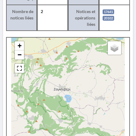
Nombre de
2
Notices et
17641
notices liées
opérations
20102
liées
+
−