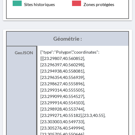
Sites historiques
Zones protégées
Géométrie :
{"type":"Polygon","coordinates":
GeoJSON
[[[23.29807,40.560852],
[23.296397,40.560298],
[23.294938,40.558081],
[23.296354,40.556939],
[23.298627,40.555896],
[23.299314,40.555505],
[23.299099,40.554527],
[23.299914,40.554103],
[23.298928,40.553744],
[23.299271,40.55182],[23.3,40.55],
[23.303003,40.549733],
[23.305276,40.549994],
[23.305705,40.550646],