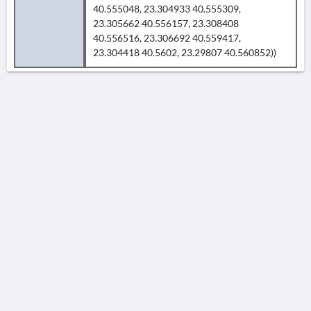
40.555048, 23.304933 40.555309,
23.305662 40.556157, 23.308408
40.556516, 23.306692 40.559417,
23.304418 40.5602, 23.29807 40.560852))
AVERTISSEMENT
La Chronique des fouilles en ligne ne constitue en aucun cas une publication des
découvertes qui y sont signalées. L'EfA et la BSA ne peuvent délivrer de copie des