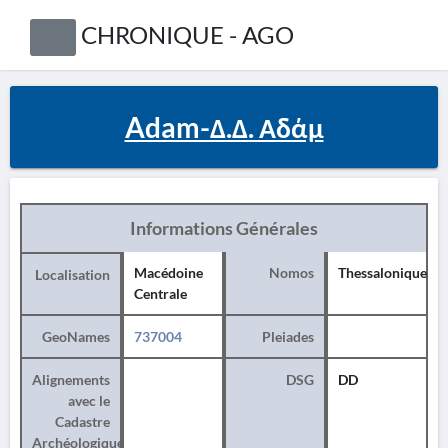
CHRONIQUE - AGO
Adam-Δ.Δ. Αδάμ
Informations Générales
Macédoine
Nomos
Thessalonique
Localisation
Centrale
GeoNames
737004
Pleiades
Alignements
DSG
DD
avec le
Cadastre
Archéologique