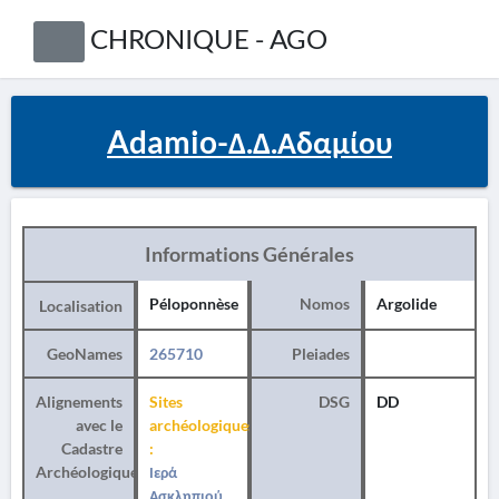
CHRONIQUE - AGO
Adamio-Δ.Δ.Αδαμίου
Informations Générales
Péloponnèse
Nomos
Argolide
Localisation
GeoNames
265710
Pleiades
Alignements
Sites
DSG
DD
avec le
archéologiques
Cadastre
:
Archéologique
Ιερά
Ασκληπιού