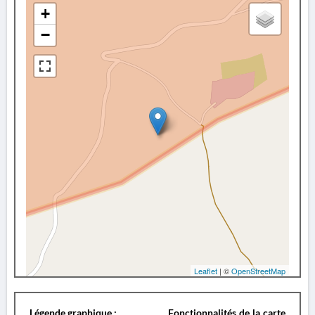
+
−
Leaflet
| ©
OpenStreetMap
Légende graphique :
Fonctionnalités de la carte