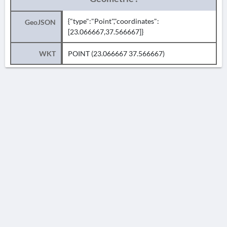
{"type":"Point","coordinates":
GeoJSON
[23.066667,37.566667]}
WKT
POINT (23.066667 37.566667)
AVERTISSEMENT