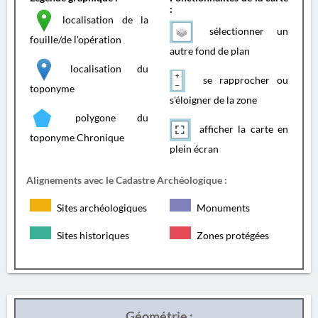
:
localisation de la
sélectionner un
fouille/de l'opération
autre fond de plan
localisation du
se rapprocher ou
toponyme
s'éloigner de la zone
polygone du
afficher la carte en
toponyme Chronique
plein écran
Alignements avec le Cadastre Archéologique :
Sites archéologiques
Monuments
Sites historiques
Zones protégées
Géométrie :