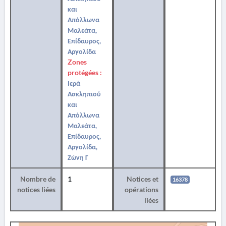
και
Απόλλωνα
Μαλεάτα,
Επίδαυρος,
Αργολίδα
Zones
protégées :
Ιερά
Ασκληπιού
και
Απόλλωνα
Μαλεάτα,
Επίδαυρος,
Αργολίδα,
Ζώνη Γ
Nombre de
1
Notices et
16378
notices liées
opérations
liées