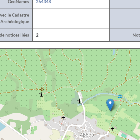
GeoNames
264348
vec le Cadastre
Archéologique
e notices liées
2
Noti