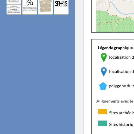
Légende graphique 
localisation d
localisation
polygone du 
Alignements avec le
Sites archéol
Sites histori