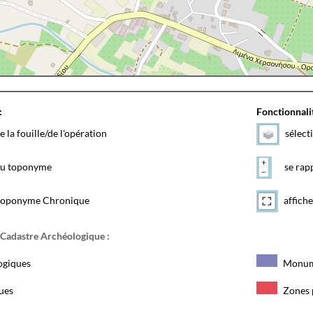
:
Fonctionnalit
e la fouille/de l'opération
sélect
 du toponyme
se rapp
toponyme Chronique
affiche
 Cadastre Archéologique :
ogiques
Monum
ques
Zones 