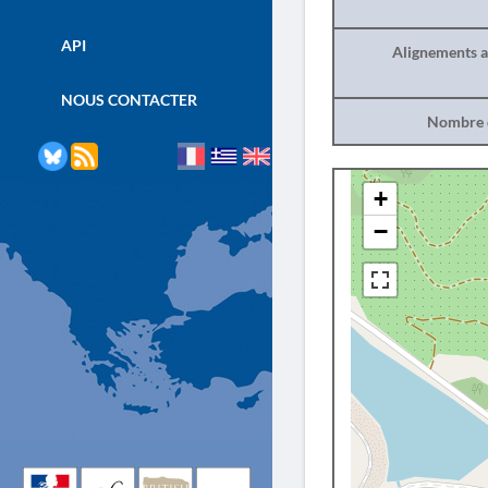
API
Alignements a
NOUS CONTACTER
Nombre d
+
−