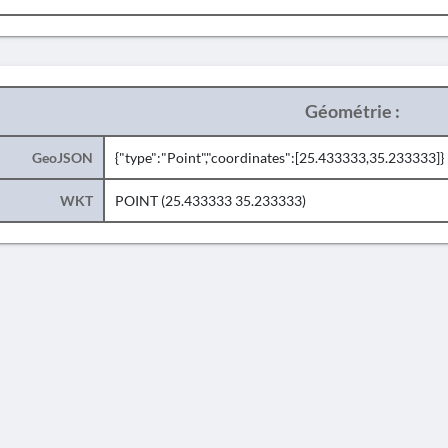
Géométrie :
GeoJSON
{"type":"Point","coordinates":[25.433333,35.233333]}
WKT
POINT (25.433333 35.233333)