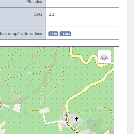
Pleiades
DSG
DD
ces et opérations liées
3645
11983