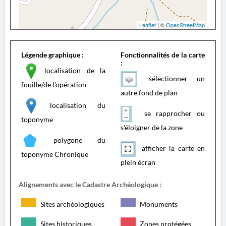
Leaflet
| ©
OpenStreetMap
Légende graphique :
Fonctionnalités de la carte
:
localisation de la
sélectionner un
fouille/de l'opération
autre fond de plan
localisation du
se rapprocher ou
toponyme
s'éloigner de la zone
polygone du
afficher la carte en
toponyme Chronique
plein écran
Alignements avec le Cadastre Archéologique :
Sites archéologiques
Monuments
Sites historiques
Zones protégées