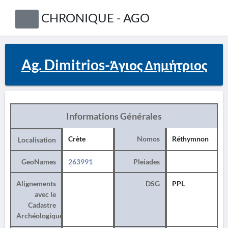
CHRONIQUE - AGO
Ag. Dimitrios-Άγιος Δημήτριος
Informations Générales
Crète
Nomos
Réthymnon
Localisation
GeoNames
263991
Pleiades
Alignements
DSG
PPL
avec le
Cadastre
Archéologique