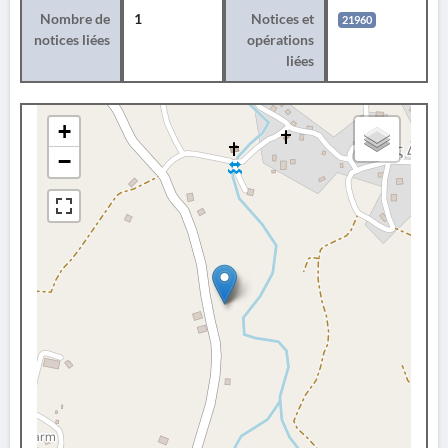
Nombre de
1
Notices et
21960
notices liées
opérations
liées
+
−