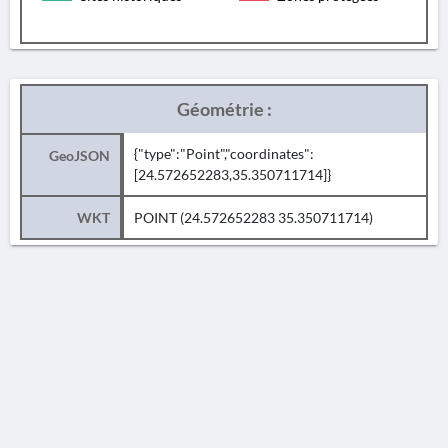
Géométrie :
{"type":"Point","coordinates":
GeoJSON
[24.572652283,35.350711714]}
WKT
POINT (24.572652283 35.350711714)