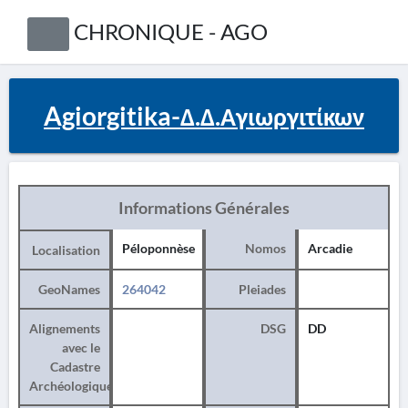
CHRONIQUE - AGO
Agiorgitika-Δ.Δ.Αγιωργιτίκων
Informations Générales
Péloponnèse
Nomos
Arcadie
Localisation
GeoNames
264042
Pleiades
Alignements
DSG
DD
avec le
Cadastre
Archéologique