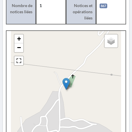
Nombre de
1
Notices et
867
notices liées
opérations
liées
+
−