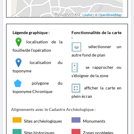
Leaflet
| ©
OpenStreetMap
Légende graphique :
Fonctionnalités de la carte
:
localisation de la
sélectionner un
fouille/de l'opération
autre fond de plan
localisation du
se rapprocher ou
toponyme
s'éloigner de la zone
polygone du
afficher la carte en
toponyme Chronique
plein écran
Alignements avec le Cadastre Archéologique :
Sites archéologiques
Monuments
Sites historiques
Zones protégées