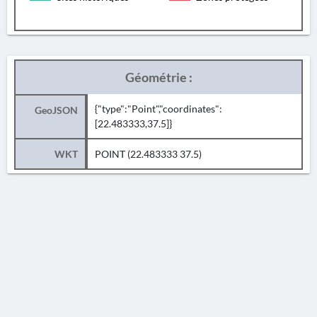
Géométrie :
{"type":"Point","coordinates":
GeoJSON
[22.483333,37.5]}
WKT
POINT (22.483333 37.5)