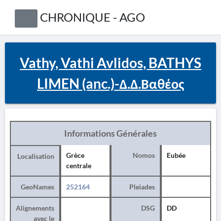
CHRONIQUE - AGO
Vathy, Vathi Avlidos, BATHYS
LIMEN (anc.)-Δ.Δ.Βαθέος
Informations Générales
Grèce
Nomos
Eubée
Localisation
centrale
GeoNames
252164
Pleiades
Alignements
DSG
DD
avec le