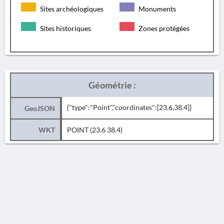
Sites archéologiques
Monuments
Sites historiques
Zones protégées
Géométrie :
{"type":"Point","coordinates":[23.6,38.4]}
GeoJSON
WKT
POINT (23.6 38.4)