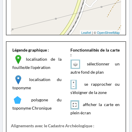
Leaflet
| ©
OpenStreetMap
Légende graphique :
Fonctionnalités de la carte
:
localisation de la
sélectionner un
fouille/de l'opération
autre fond de plan
localisation du
se rapprocher ou
toponyme
s'éloigner de la zone
polygone du
afficher la carte en
toponyme Chronique
plein écran
Alignements avec le Cadastre Archéologique :