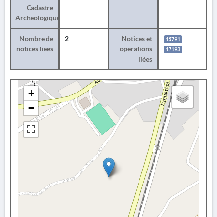
Cadastre
Archéologique
Nombre de
2
Notices et
15791
notices liées
opérations
17193
liées
+
−