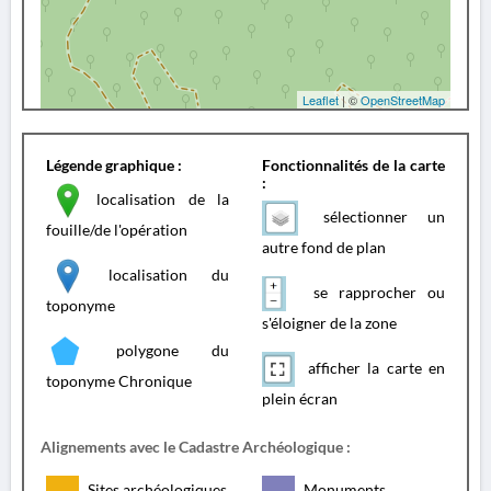
Leaflet
| ©
OpenStreetMap
Légende graphique :
Fonctionnalités de la carte
:
localisation de la
sélectionner un
fouille/de l'opération
autre fond de plan
localisation du
se rapprocher ou
toponyme
s'éloigner de la zone
polygone du
afficher la carte en
toponyme Chronique
plein écran
Alignements avec le Cadastre Archéologique :
Sites archéologiques
Monuments