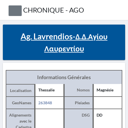
CHRONIQUE - AGO
Ag. Lavrendios-Δ.Δ.Αγίου
Λαυρεντίου
Informations Générales
Thessalie
Nomos
Magnésie
Localisation
GeoNames
263848
Pleiades
Alignements
DSG
DD
avec le
Cadastre