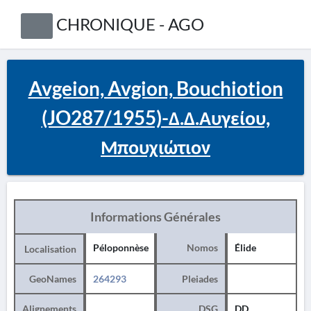
CHRONIQUE - AGO
Avgeion, Avgion, Bouchiotion
(JO287/1955)-Δ.Δ.Αυγείου,
Μπουχιώτιον
Informations Générales
Péloponnèse
Nomos
Élide
Localisation
GeoNames
264293
Pleiades
Alignements
DSG
DD