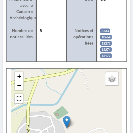
avec le
Cadastre
Archéologique
Nombre de
5
Notices et
8333
notices liées
opérations
10664
liées
12272
12274
16177
+
−