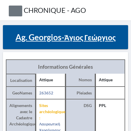
CHRONIQUE - AGO
Ag. Georgios-Άγιος Γεώργιος
Informations Générales
Attique
Nomos
Attique
Localisation
GeoNames
263652
Pleiades
Alignements
Sites
DSG
PPL
avec le
archéologiques
Cadastre
:
Archéologique
Λαυρεωτική
Χερσόνησος,