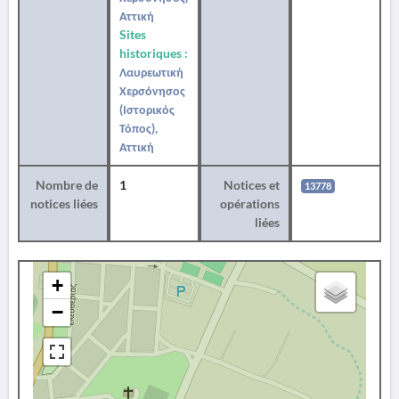
Αττική
Sites
historiques :
Λαυρεωτική
Χερσόνησος
(Ιστορικός
Τόπος),
Αττική
Nombre de
1
Notices et
13778
notices liées
opérations
liées
+
−