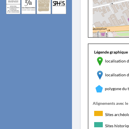
Légende graphique 
localisation d
localisation
polygone du 
Alignements avec le
Sites archéol
Sites histori