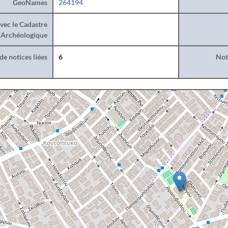
GeoNames
264194
vec le Cadastre
Archéologique
e notices liées
6
Noti