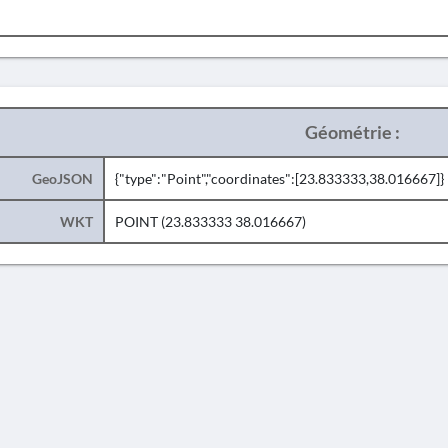
Géométrie :
GeoJSON
{"type":"Point","coordinates":[23.833333,38.016667]}
WKT
POINT (23.833333 38.016667)