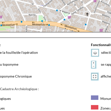
:
Fonctionnalit
e la fouille/de l'opération
sélect
 du toponyme
se rapp
toponyme Chronique
affiche
 Cadastre Archéologique :
ogiques
Monum
ques
Zones 