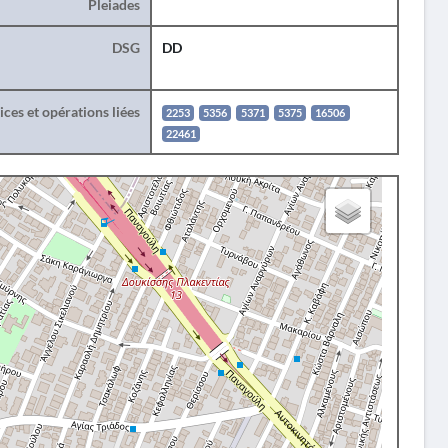
Pleiades
DSG
DD
ces et opérations liées
2253
5356
5371
5375
16506
22461