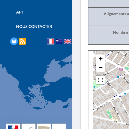
API
Alignements a
NOUS CONTACTER
Nombre d
+
−