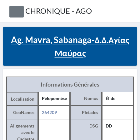
CHRONIQUE - AGO
Ag. Mavra, Sabanaga-Δ.Δ.Αγίας
Μαύρας
Informations Générales
Péloponnèse
Nomos
Élide
Localisation
GeoNames
264209
Pleiades
Alignements
DSG
DD
avec le
Cadastre