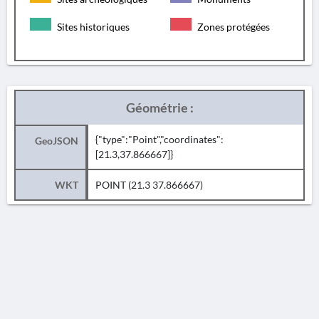
Sites historiques
Zones protégées
Géométrie :
{"type":"Point","coordinates":
GeoJSON
[21.3,37.866667]}
WKT
POINT (21.3 37.866667)