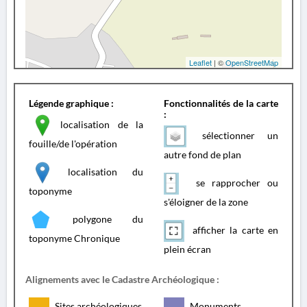
Leaflet
| ©
OpenStreetMap
Légende graphique :
Fonctionnalités de la carte
:
localisation de la
sélectionner un
fouille/de l'opération
autre fond de plan
localisation du
se rapprocher ou
toponyme
s'éloigner de la zone
polygone du
afficher la carte en
toponyme Chronique
plein écran
Alignements avec le Cadastre Archéologique :
Sites archéologiques
Monuments