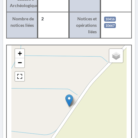
Archéologique
Nombre de
2
Notices et
10416
notices liées
opérations
10667
liées
+
−