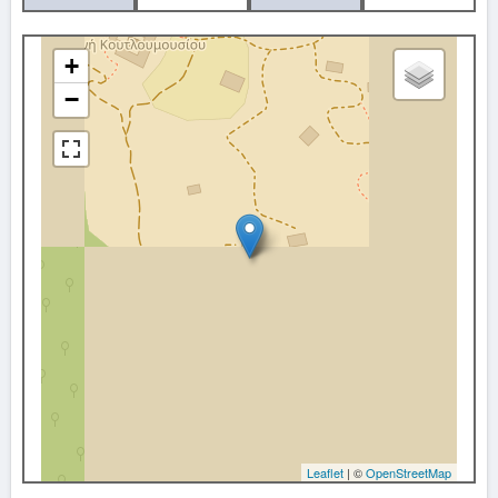
+
−
Leaflet
| ©
OpenStreetMap