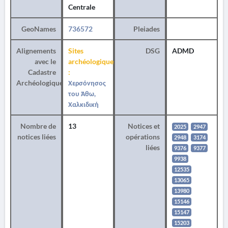
Centrale
GeoNames
736572
Pleiades
Alignements
Sites
DSG
ADMD
avec le
archéologiques
Cadastre
:
Archéologique
Χερσόνησος
του Άθω,
Χαλκιδική
Nombre de
13
Notices et
2025
2947
notices liées
opérations
2948
3174
liées
9376
9377
9938
12535
13065
13980
15146
15147
15203