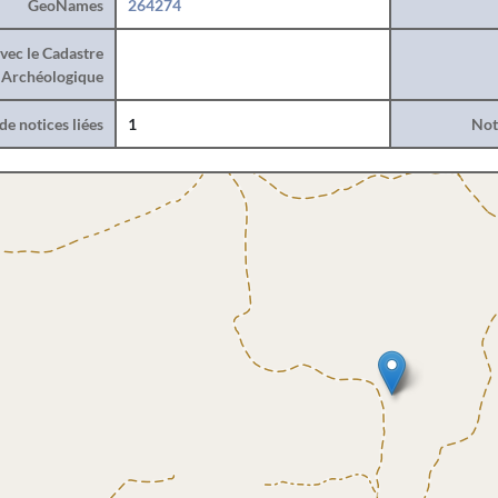
GeoNames
264274
vec le Cadastre
Archéologique
e notices liées
1
Noti