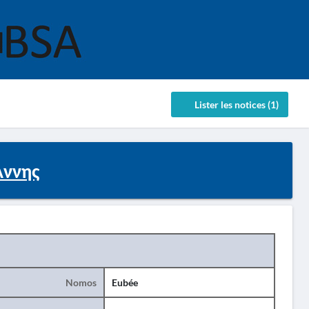
Lister les notices (1)
Άννης
Nomos
Eubée