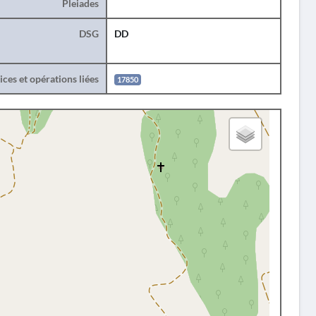
Pleiades
DSG
DD
ces et opérations liées
17850