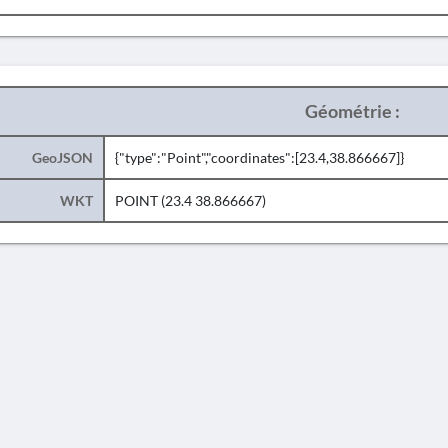
Géométrie :
GeoJSON
{"type":"Point","coordinates":[23.4,38.866667]}
WKT
POINT (23.4 38.866667)