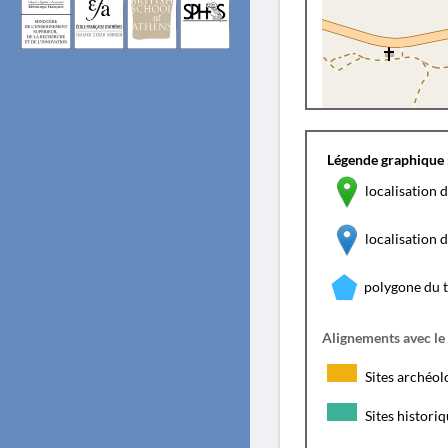
Légende graphique 
localisation d
localisation
polygone du 
Alignements avec le
Sites archéol
Sites histori