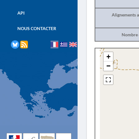
API
Alignements a
NOUS CONTACTER
Nombre d
+
−