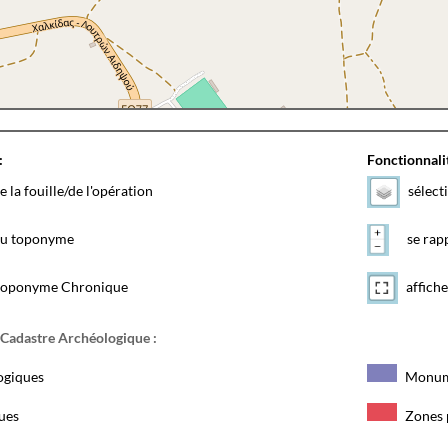
:
Fonctionnalit
e la fouille/de l'opération
sélect
 du toponyme
se rapp
toponyme Chronique
affiche
 Cadastre Archéologique :
ogiques
Monum
ques
Zones 