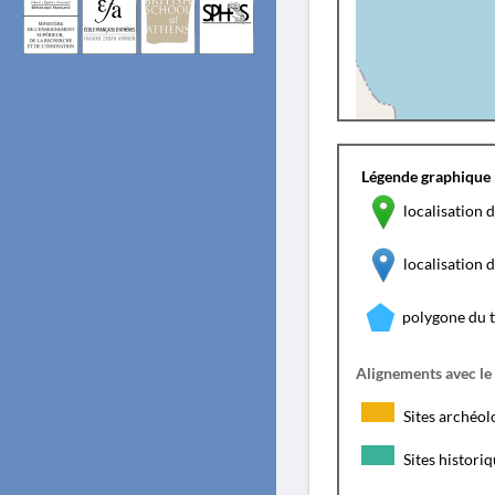
Légende graphique 
localisation d
localisation
polygone du 
Alignements avec le
Sites archéol
Sites histori