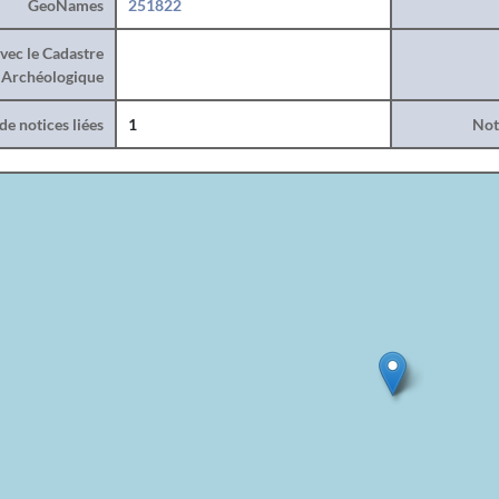
GeoNames
251822
vec le Cadastre
Archéologique
e notices liées
1
Noti