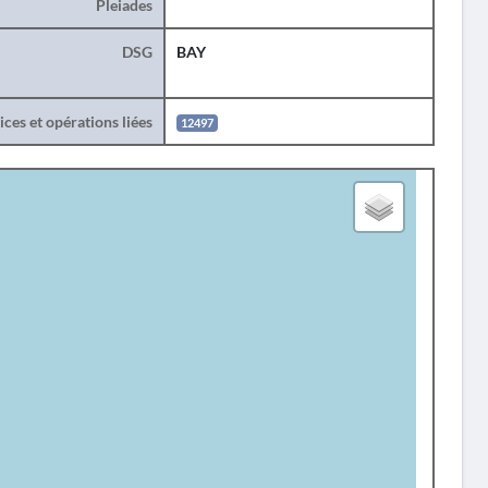
Pleiades
DSG
BAY
ces et opérations liées
12497