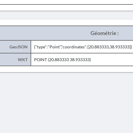
Géométrie :
GeoJSON
{"type":"Point","coordinates":[20.883333,38.933333]}
WKT
POINT (20.883333 38.933333)