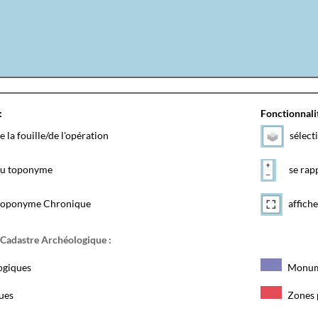
:
Fonctionnalit
e la fouille/de l'opération
sélect
 du toponyme
se rapp
toponyme Chronique
affiche
 Cadastre Archéologique :
ogiques
Monum
ques
Zones 