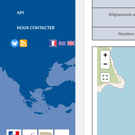
API
Alignements a
NOUS CONTACTER
Nombre d
+
−