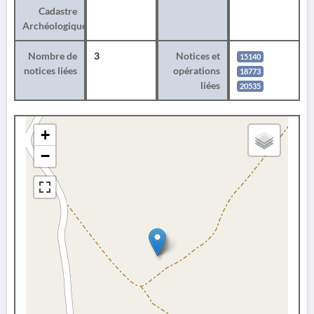
Cadastre
Archéologique
Nombre de
3
Notices et
15140
notices liées
opérations
18773
liées
20535
+
−