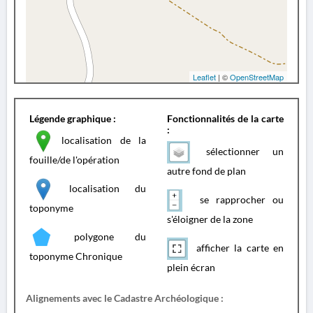
Leaflet
| ©
OpenStreetMap
Légende graphique :
Fonctionnalités de la carte
:
localisation de la
sélectionner un
fouille/de l'opération
autre fond de plan
localisation du
se rapprocher ou
toponyme
s'éloigner de la zone
polygone du
afficher la carte en
toponyme Chronique
plein écran
Alignements avec le Cadastre Archéologique :