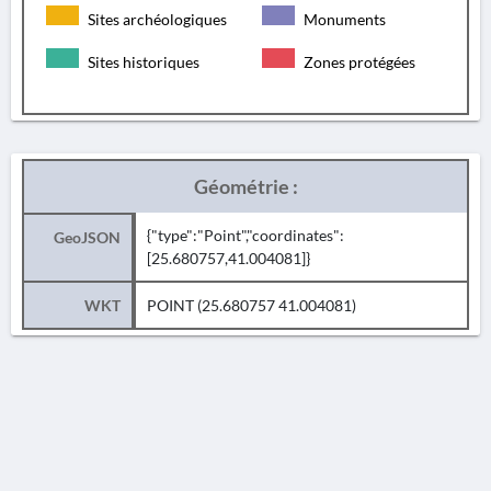
Sites archéologiques
Monuments
Sites historiques
Zones protégées
Géométrie :
{"type":"Point","coordinates":
GeoJSON
[25.680757,41.004081]}
WKT
POINT (25.680757 41.004081)