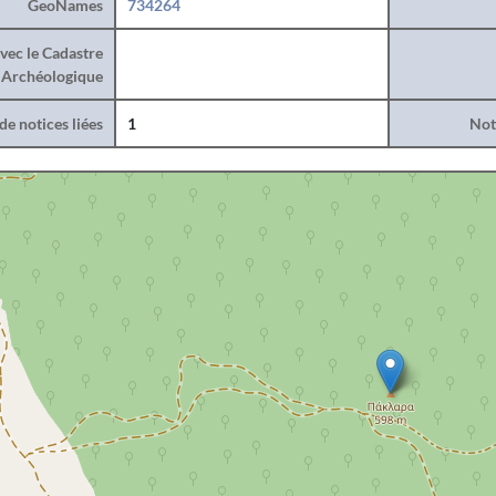
GeoNames
734264
vec le Cadastre
Archéologique
e notices liées
1
Noti