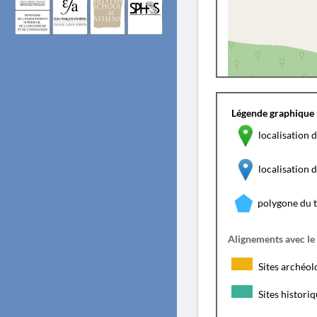
Légende graphique 
localisation d
localisation
polygone du 
Alignements avec le
Sites archéol
Sites histori