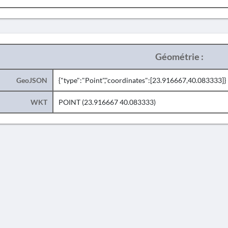
Géométrie :
GeoJSON
{"type":"Point","coordinates":[23.916667,40.083333]}
WKT
POINT (23.916667 40.083333)