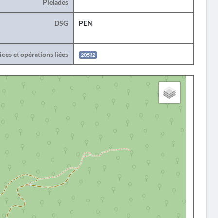
Pleiades
DSG
PEN
ces et opérations liées
20532