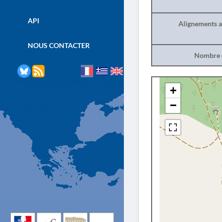
API
Alignements a
NOUS CONTACTER
Nombre d
+
−