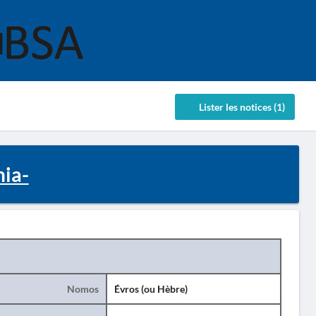
Lister les notices (1)
nia-
Nomos
Évros (ou Hèbre)