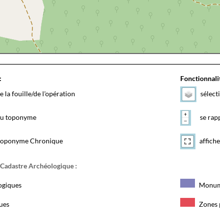
:
Fonctionnalit
e la fouille/de l'opération
sélect
 du toponyme
se rapp
toponyme Chronique
affiche
 Cadastre Archéologique :
ogiques
Monum
ques
Zones 