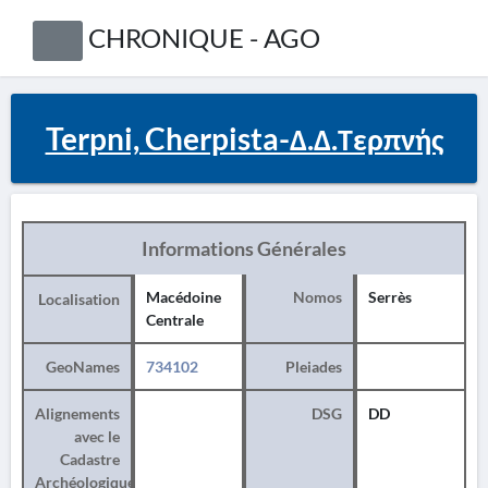
CHRONIQUE - AGO
Terpni, Cherpista-Δ.Δ.Τερπνής
Informations Générales
Macédoine
Nomos
Serrès
Localisation
Centrale
GeoNames
734102
Pleiades
Alignements
DSG
DD
avec le
Cadastre
Archéologique