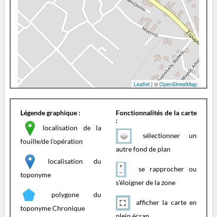
Leaflet
| ©
OpenStreetMap
Légende graphique :
Fonctionnalités de la carte
:
localisation de la
sélectionner un
fouille/de l'opération
autre fond de plan
localisation du
se rapprocher ou
toponyme
s'éloigner de la zone
polygone du
afficher la carte en
toponyme Chronique
plein écran