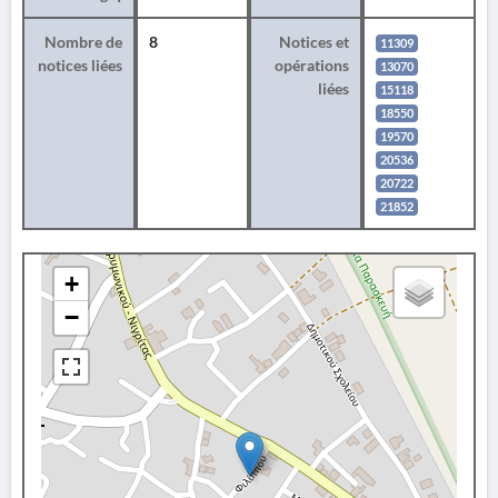
Nombre de
8
Notices et
11309
notices liées
opérations
13070
liées
15118
18550
19570
20536
20722
21852
+
−