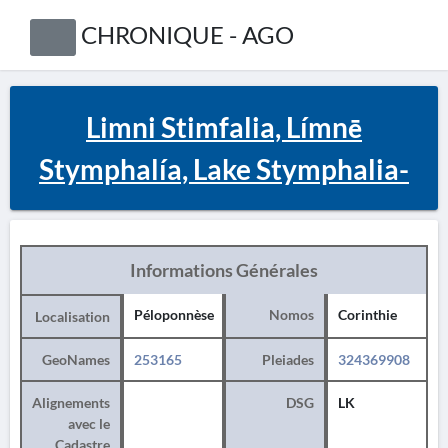
CHRONIQUE - AGO
Limni Stimfalia, Límnē
Stymphalía, Lake Stymphalia-
Informations Générales
Péloponnèse
Nomos
Corinthie
Localisation
GeoNames
253165
Pleiades
324369908
Alignements
DSG
LK
avec le
Cadastre