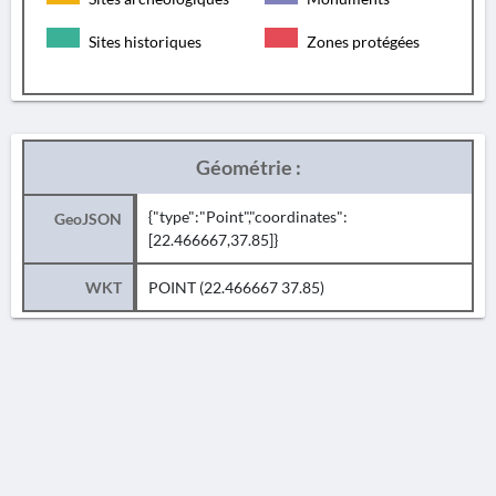
Sites historiques
Zones protégées
Géométrie :
{"type":"Point","coordinates":
GeoJSON
[22.466667,37.85]}
WKT
POINT (22.466667 37.85)