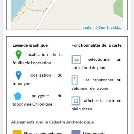
Leaflet
| ©
OpenStreetMap
Légende graphique :
Fonctionnalités de la carte
:
localisation de la
sélectionner un
fouille/de l'opération
autre fond de plan
localisation du
se rapprocher ou
toponyme
s'éloigner de la zone
polygone du
afficher la carte en
toponyme Chronique
plein écran
Alignements avec le Cadastre Archéologique :
Sites archéologiques
Monuments