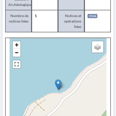
Archéologique
Nombre de
1
Notices et
19246
notices liées
opérations
liées
+
−