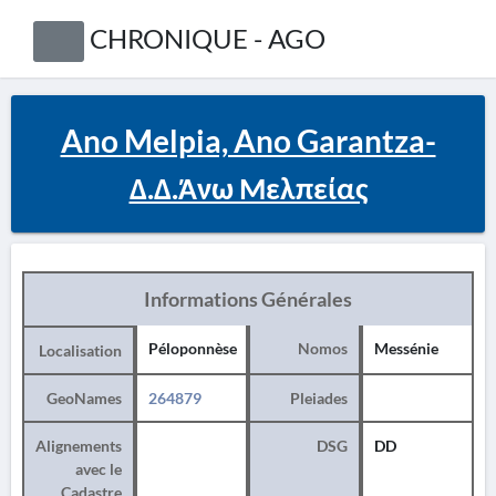
CHRONIQUE - AGO
Ano Melpia, Ano Garantza-
Δ.Δ.Άνω Μελπείας
Informations Générales
Péloponnèse
Nomos
Messénie
Localisation
GeoNames
264879
Pleiades
Alignements
DSG
DD
avec le
Cadastre