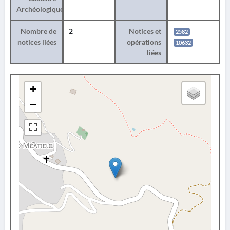
Archéologique
Nombre de
2
Notices et
2582
notices liées
opérations
10632
liées
+
−