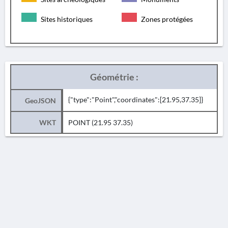
Sites historiques
Zones protégées
Géométrie :
{"type":"Point","coordinates":[21.95,37.35]}
GeoJSON
WKT
POINT (21.95 37.35)