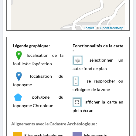
Leaflet
| ©
OpenStreetMap
Légende graphique :
Fonctionnalités de la carte
:
localisation de la
sélectionner un
fouille/de l'opération
autre fond de plan
localisation du
se rapprocher ou
toponyme
s'éloigner de la zone
polygone du
afficher la carte en
toponyme Chronique
plein écran
Alignements avec le Cadastre Archéologique :
Sites archéologiques
Monuments