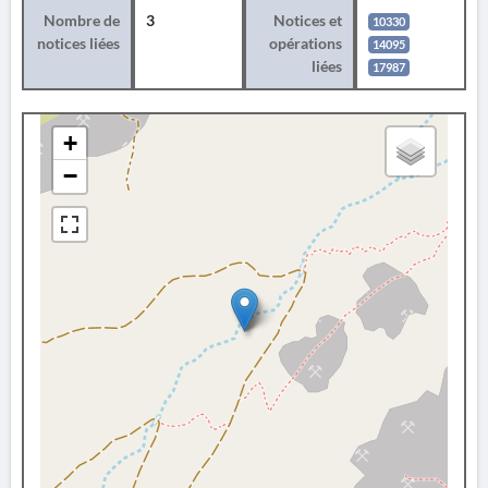
Nombre de
3
Notices et
10330
notices liées
opérations
14095
liées
17987
+
−