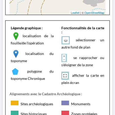
Leaflet
| ©
OpenStreetMap
Légende graphique :
Fonctionnalités de la carte
:
localisation de la
sélectionner un
fouille/de l'opération
autre fond de plan
localisation du
se rapprocher ou
toponyme
s'éloigner de la zone
polygone du
afficher la carte en
toponyme Chronique
plein écran
Alignements avec le Cadastre Archéologique :
Sites archéologiques
Monuments
Sites historiques
Zones protégées