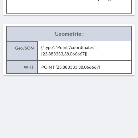
Géométrie :
{"type":"Point","coordinates":
GeoJSON
[23.883333,38.066667]}
WKT
POINT (23.883333 38.066667)