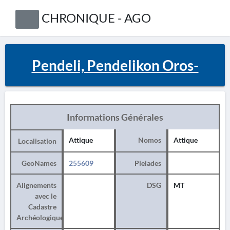
CHRONIQUE - AGO
Pendeli, Pendelikon Oros-
Informations Générales
Attique
Nomos
Attique
Localisation
GeoNames
255609
Pleiades
Alignements
DSG
MT
avec le
Cadastre
Archéologique