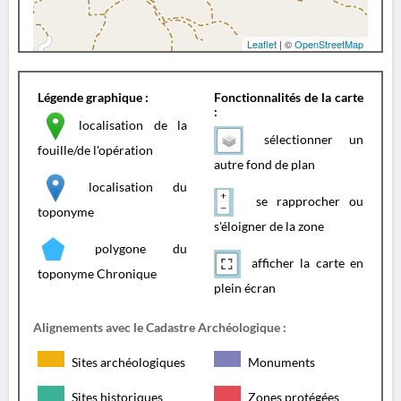
Leaflet
| ©
OpenStreetMap
Légende graphique :
Fonctionnalités de la carte
:
localisation de la
sélectionner un
fouille/de l'opération
autre fond de plan
localisation du
se rapprocher ou
toponyme
s'éloigner de la zone
polygone du
afficher la carte en
toponyme Chronique
plein écran
Alignements avec le Cadastre Archéologique :
Sites archéologiques
Monuments
Sites historiques
Zones protégées