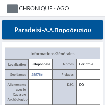
CHRONIQUE - AGO
Paradeisi-Δ.Δ.Παραδεισίου
Informations Générales
Péloponnèse
Nomos
Corinthie
Localisation
GeoNames
255786
Pleiades
Alignements
DSG
DD
avec le
Cadastre
Archéologique