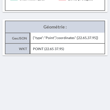
Géométrie :
{"type":"Point","coordinates":[22.65,37.95]}
GeoJSON
WKT
POINT (22.65 37.95)