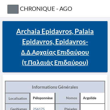
CHRONIQUE - AGO
Archaia Epidavros, Palaia
Epidavros, Epidavros-
Δ.Δ.Αρχαίας Επιδαύρου
(τ.Παλαιάς Επιδαύρου)
Informations Générales
Péloponnèse
Nomos
Argolide
Localisation
GeoNames
256175
Pleiades