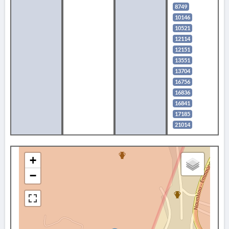
8749
10146
10521
12114
12151
13551
13704
16756
16836
16841
17185
21014
+
−