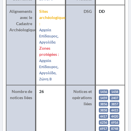
Alignements
Sites
DSG
DD
avec le
archéologiques
Cadastre
:
Archéologique
Αρχαία
Επίδαυρος,
Αργολίδα
Zones
protégées :
Αρχαία
Επίδαυρος,
Αργολίδα,
Ζώνη Β
Nombre de
26
Notices et
1456
1458
notices liées
opérations
1459
2407
liées
3856
3857
3858
4415
4417
4420
6256
6916
6917
8748