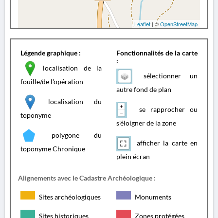
Leaflet
| ©
OpenStreetMap
Légende graphique :
Fonctionnalités de la carte
:
localisation de la
sélectionner un
fouille/de l'opération
autre fond de plan
localisation du
se rapprocher ou
toponyme
s'éloigner de la zone
polygone du
afficher la carte en
toponyme Chronique
plein écran
Alignements avec le Cadastre Archéologique :
Sites archéologiques
Monuments
Sites historiques
Zones protégées