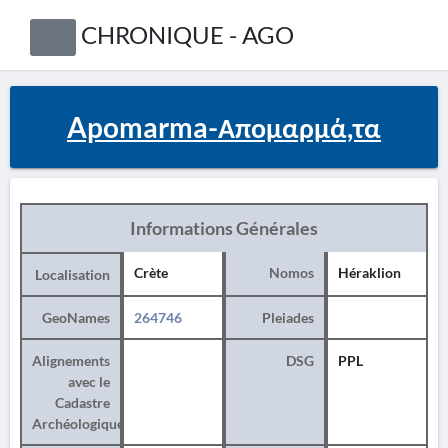
CHRONIQUE - AGO
Apomarma-Απομαρμά,τα
Informations Générales
Crète
Nomos
Héraklion
Localisation
GeoNames
264746
Pleiades
Alignements
DSG
PPL
avec le
Cadastre
Archéologique