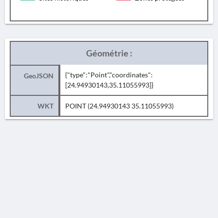
Géométrie :
{"type":"Point","coordinates":
GeoJSON
[24.94930143,35.11055993]}
WKT
POINT (24.94930143 35.11055993)