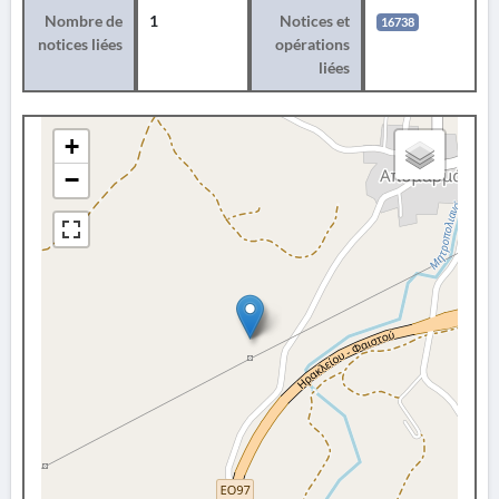
Nombre de
1
Notices et
16738
notices liées
opérations
liées
+
−