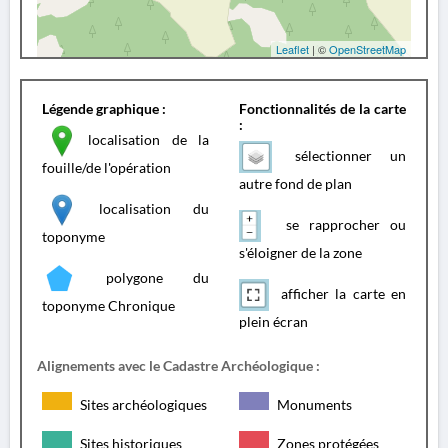
Leaflet
| ©
OpenStreetMap
Légende graphique :
Fonctionnalités de la carte
:
localisation de la
sélectionner un
fouille/de l'opération
autre fond de plan
localisation du
se rapprocher ou
toponyme
s'éloigner de la zone
polygone du
afficher la carte en
toponyme Chronique
plein écran
Alignements avec le Cadastre Archéologique :
Sites archéologiques
Monuments
Sites historiques
Zones protégées