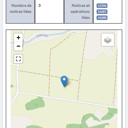
Nombre de
3
Notices et
11596
notices liées
opérations
14287
liées
14288
+
−