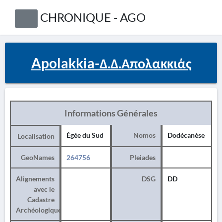
CHRONIQUE - AGO
Apolakkia-Δ.Δ.Απολακκιάς
Informations Générales
Égée du Sud
Nomos
Dodécanèse
Localisation
GeoNames
264756
Pleiades
Alignements
DSG
DD
avec le
Cadastre
Archéologique