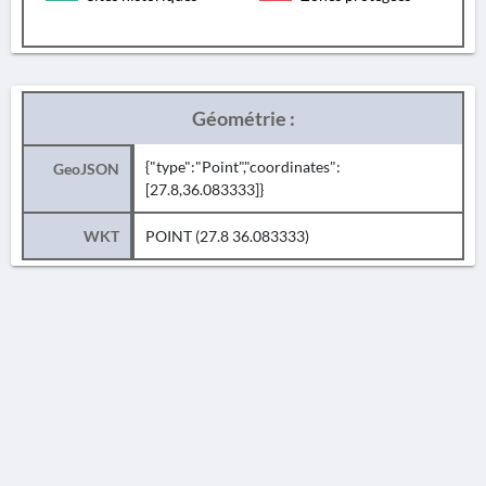
Géométrie :
{"type":"Point","coordinates":
GeoJSON
[27.8,36.083333]}
WKT
POINT (27.8 36.083333)