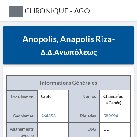
CHRONIQUE - AGO
Anopolis, Anapolis Riza-
Δ.Δ.Ανωπόλεως
Informations Générales
Crète
Nomos
Chania (ou
Localisation
La Canée)
GeoNames
264858
Pleiades
589694
Alignements
DSG
DD
avec le