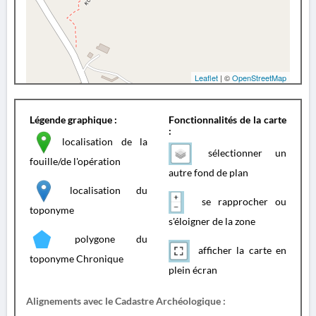
Leaflet
| ©
OpenStreetMap
Légende graphique :
Fonctionnalités de la carte
:
localisation de la
sélectionner un
fouille/de l'opération
autre fond de plan
localisation du
se rapprocher ou
toponyme
s'éloigner de la zone
polygone du
afficher la carte en
toponyme Chronique
plein écran
Alignements avec le Cadastre Archéologique :