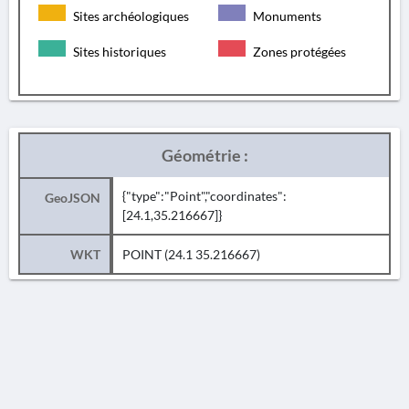
Sites archéologiques
Monuments
Sites historiques
Zones protégées
Géométrie :
{"type":"Point","coordinates":
GeoJSON
[24.1,35.216667]}
WKT
POINT (24.1 35.216667)