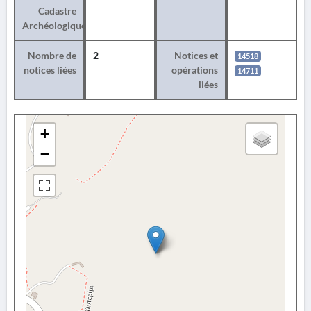
Cadastre
Archéologique
Nombre de
2
Notices et
14518
notices liées
opérations
14711
liées
+
−