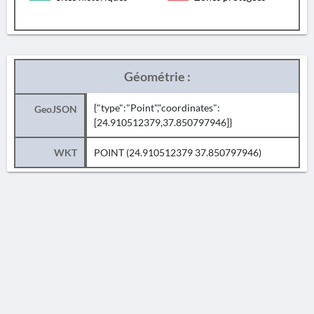
Géométrie :
{"type":"Point","coordinates":
GeoJSON
[24.910512379,37.850797946]}
WKT
POINT (24.910512379 37.850797946)