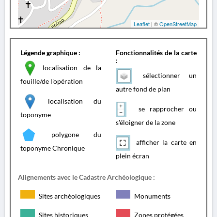
Leaflet
| ©
OpenStreetMap
Légende graphique :
Fonctionnalités de la carte
:
localisation de la
sélectionner un
fouille/de l'opération
autre fond de plan
localisation du
se rapprocher ou
toponyme
s'éloigner de la zone
polygone du
afficher la carte en
toponyme Chronique
plein écran
Alignements avec le Cadastre Archéologique :
Sites archéologiques
Monuments
Sites historiques
Zones protégées