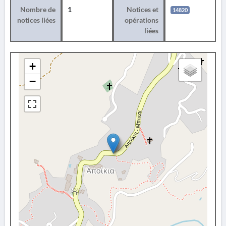
Nombre de
1
Notices et
14820
notices liées
opérations
liées
+
−