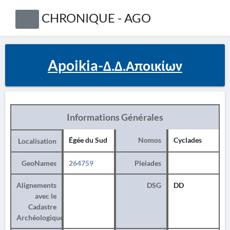
CHRONIQUE - AGO
Apoikia-Δ.Δ.Αποικίων
Informations Générales
Égée du Sud
Nomos
Cyclades
Localisation
GeoNames
264759
Pleiades
Alignements
DSG
DD
avec le
Cadastre
Archéologique