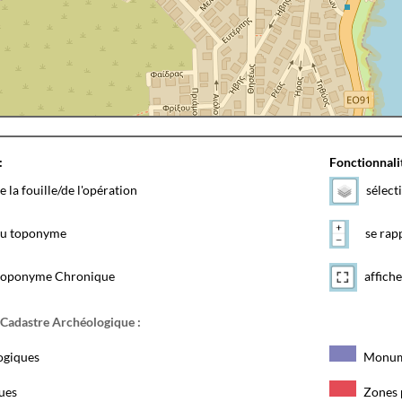
:
Fonctionnalit
e la fouille/de l'opération
sélect
 du toponyme
se rapp
toponyme Chronique
affiche
 Cadastre Archéologique :
ogiques
Monum
ques
Zones 