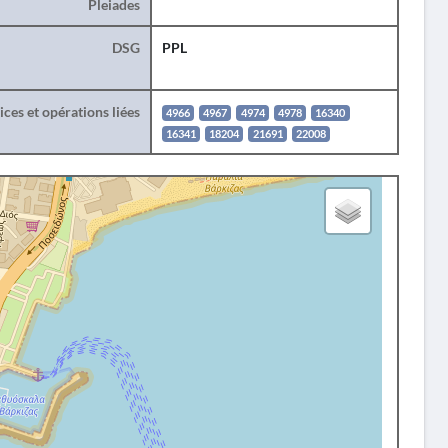
Pleiades
DSG
PPL
ces et opérations liées
4966
4967
4974
4978
16340
16341
18204
21691
22008