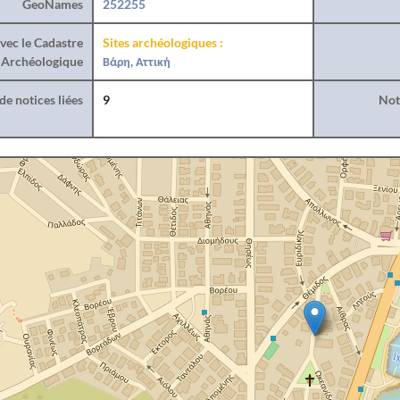
GeoNames
252255
vec le Cadastre
Sites archéologiques :
Archéologique
Βάρη, Αττική
e notices liées
9
Noti