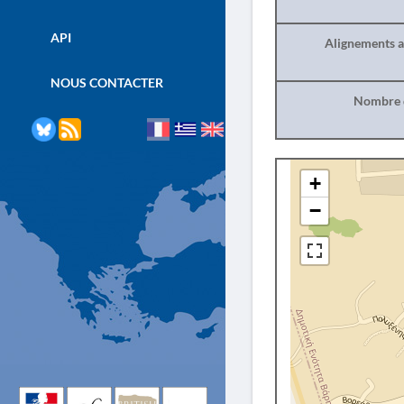
API
Alignements a
NOUS CONTACTER
Nombre d
+
−