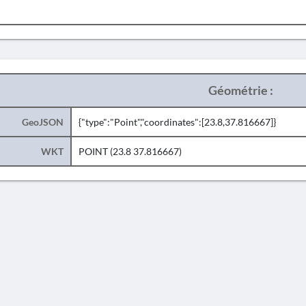
Géométrie :
GeoJSON
{"type":"Point","coordinates":[23.8,37.816667]}
WKT
POINT (23.8 37.816667)