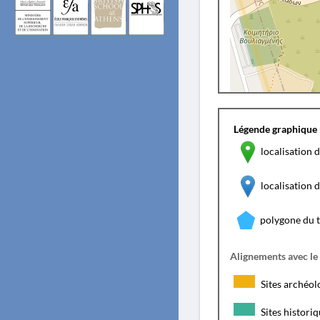
Légende graphique 
localisation d
localisation
polygone du 
Alignements avec le
Sites archéol
Sites histori