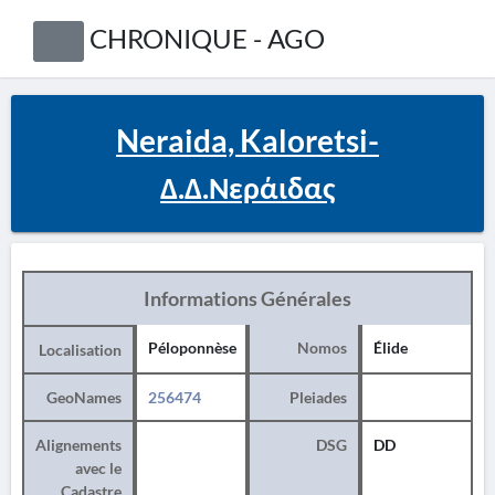
CHRONIQUE - AGO
Neraida, Kaloretsi-
Δ.Δ.Νεράιδας
Informations Générales
Péloponnèse
Nomos
Élide
Localisation
GeoNames
256474
Pleiades
Alignements
DSG
DD
avec le
Cadastre