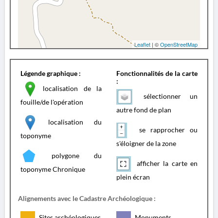
Leaflet
| ©
OpenStreetMap
Légende graphique :
Fonctionnalités de la carte
:
localisation de la
sélectionner un
fouille/de l'opération
autre fond de plan
localisation du
se rapprocher ou
toponyme
s'éloigner de la zone
polygone du
afficher la carte en
toponyme Chronique
plein écran
Alignements avec le Cadastre Archéologique :
Sites archéologiques
Monuments