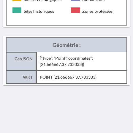
Sites historiques
Zones protégées
Géométrie :
{"type":"Point","coordinates":
GeoJSON
[21.666667,37.733333]}
WKT
POINT (21.666667 37.733333)