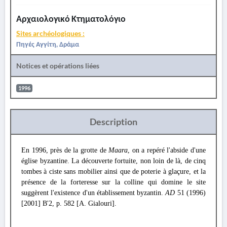
Αρχαιολογικό Κτηματολόγιο
Sites archéologiques :
Πηγές Αγγίτη, Δράμα
Notices et opérations liées
1996
Description
En 1996, près de la grotte de
Maara
, on a repéré l'abside d'une
église byzantine. La découverte fortuite, non loin de là, de cinq
tombes à ciste sans mobilier ainsi que de poterie à glaçure, et la
présence de la forteresse sur la colline qui domine le site
suggèrent l'existence d'un établissement byzantin.
AD
51 (1996)
[2001] B'2, p. 582 [A. Gialouri].