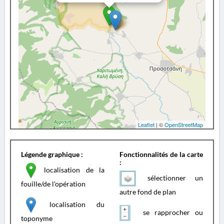
Leaflet
| ©
OpenStreetMap
Légende graphique :
Fonctionnalités de la carte
:
localisation de la
sélectionner un
fouille/de l'opération
autre fond de plan
localisation du
se rapprocher ou
toponyme