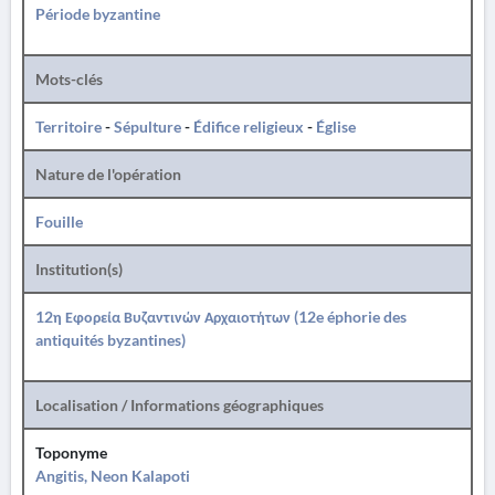
Période byzantine
Mots-clés
Territoire
-
Sépulture
-
Édifice religieux
-
Église
Nature de l'opération
Fouille
Institution(s)
12η Εφορεία Βυζαντινών Αρχαιοτήτων (12e éphorie des
antiquités byzantines)
Localisation / Informations géographiques
Toponyme
Angitis, Neon Kalapoti