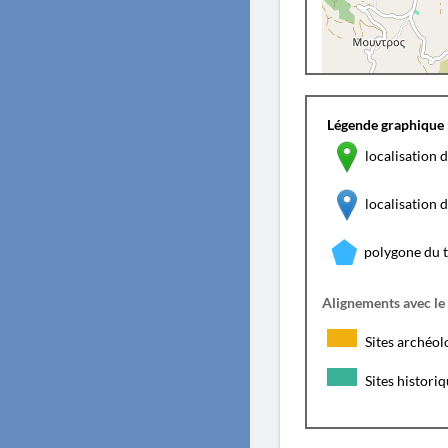
Légende graphique 
localisation d
localisation
polygone du 
Alignements avec le
Sites archéol
Sites histori