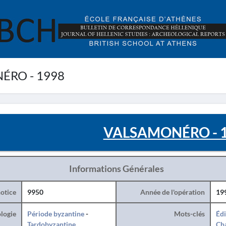
RO - 1998
VALSAMONÉRO - 
Informations Générales
otice
9950
Année de l'opération
19
logie
Période byzantine
-
Mots-clés
Édi
Tardobyzantine
Cha