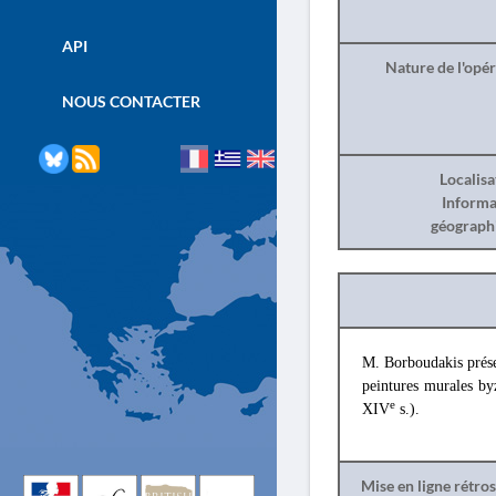
API
Nature de l'opé
NOUS CONTACTER
Localisa
Informa
géograph
M. Borboudakis prés
peintures murales by
e
XIV
s.).
Mise en ligne rétro