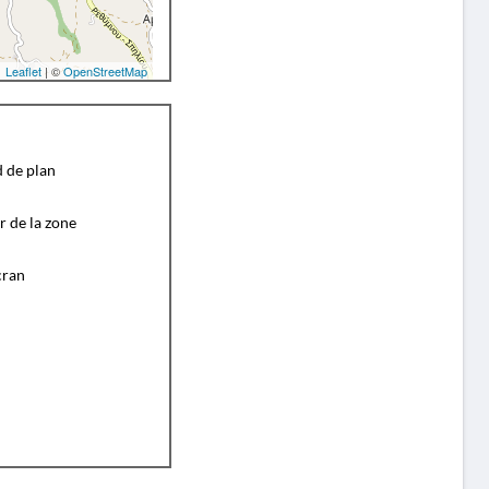
Leaflet
| ©
OpenStreetMap
d de plan
r de la zone
cran