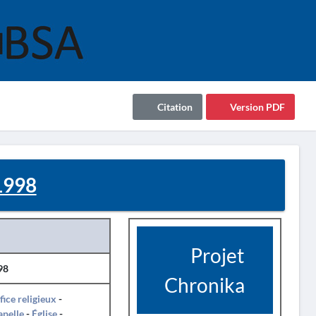
Citation
Version PDF
1998
Projet
98
Chronika
fice religieux
-
pelle
-
Église
-