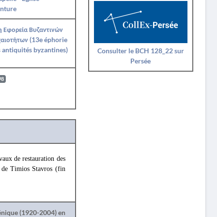
nture
η Εφορεία Βυζαντινών
αιοτήτων (13e éphorie
 antiquités byzantines)
Consulter le BCH 128_22 sur
Persée
98
vaux de restauration des
e de Timios Stavros (fin
lénique (1920-2004) en