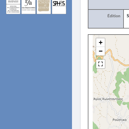
Édition
S
+
−