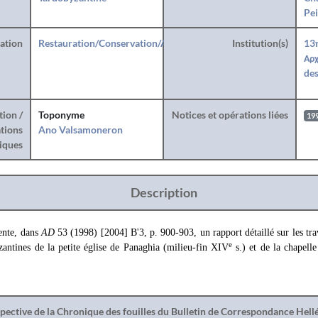
Pei
ration
Restauration/Conservation/Anastylose
Institution(s)
13
Αρχ
des
tion /
Toponyme
Notices et opérations liées
19
tions
Ano Valsamoneron
iques
Description
ente, dans
AD
53 (1998) [2004] B'3, p. 900-903, un rapport détaillé sur les tra
e
zantines de la petite église de Panaghia (milieu-fin XIV
s.) et de la chapell
spective de la Chronique des fouilles du Bulletin de Correspondance Hel