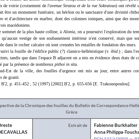
ux de voirie (croisement de
l'avenue Stratou et de la rue Sokratous
) ont révélé 
it être un monument funéraire, un hérôon ou le sanctuaire d'une divinité chthon
re et d'architecture en marbre, dont des colonnes ioniques, ainsi que des monn
 rois macédoniens.
 sommet de la plus haute colline, à
Alonia
, on a poursuivi l'exploration du te
ît qu'aucun vestige de son soubassement intérieur n'est conservé, mais que son
le dans le rocher calcaire où sont creusées les entailles de fondation des murs.
suivi la fouille de l'édifice public (?) classico-hellénistique (v.
ibid
.) ; dans l'
eints, tandis que dans l'espace Β adjacent on a mis en évidence deux états de co
isé par la présence de nombreux
pithoi in situ
.
d-Est de la ville, des fouilles d'urgence ont mis au jour, entre autres co
s de granit.
B'2, p. 451-452 ; 52 (1997) [2002] B'2, p. 655-656 [E. Trakossopoulou].
spective de la Chronique des fouilles du Bulletin de Correspondance Hel
Grèce
reste
Extrait de
Fabienne Burkhalter
DECAVALLAS
Anna Philippa-Toucha
BCH 127.2 (2003), p. 9