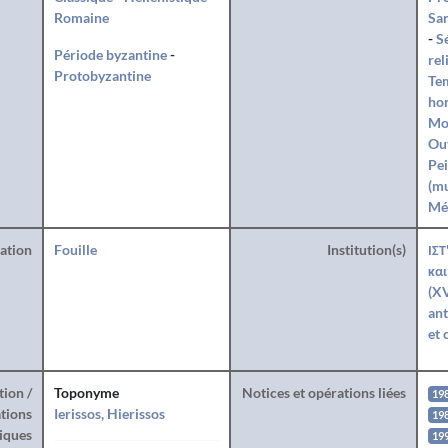
Romaine
San
-
S
Période byzantine
-
rel
Protobyzantine
Te
hon
Mo
Ou
Pei
(mu
Mé
ration
Fouille
Institution(s)
ΙΣΤ
και
(XV
ant
et 
tion /
Toponyme
Notices et opérations liées
19
tions
Ierissos, Hierissos
19
iques
19