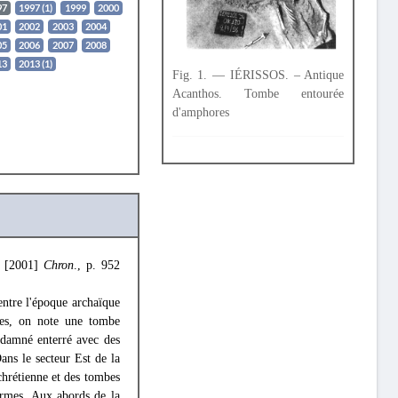
97
1997 (1)
1999
2000
01
2002
2003
2004
05
2006
2007
2008
13
2013 (1)
Fig. 1. — IÉRISSOS. – Antique
Acanthos. Tombe entourée
d'amphores
 [2001]
Chron
., p. 952
ntre l'époque archaïque
les, on note une tombe
ondamné enterré avec des
ans le secteur Est de la
chrétienne et des tombes
ormes. Aux abords de la