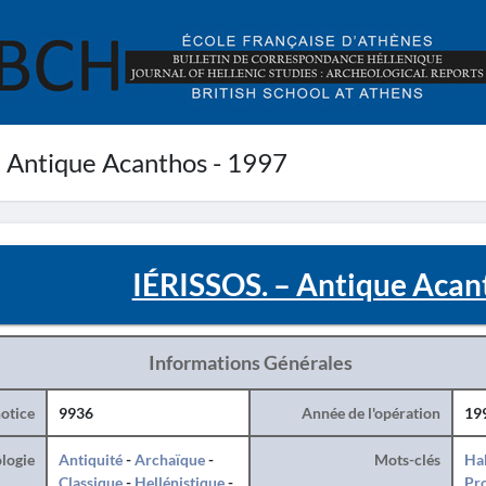
 Antique Acanthos - 1997
IÉRISSOS. – Antique Acan
Informations Générales
otice
9936
Année de l'opération
19
logie
Antiquité
-
Archaïque
-
Mots-clés
Hab
Classique
-
Hellénistique
-
Pro