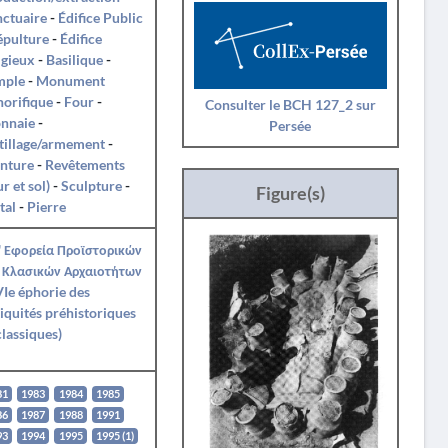
ctuaire
-
Édifice Public
épulture
-
Édifice
igieux
-
Basilique
-
mple
-
Monument
orifique
-
Four
-
Consulter le BCH 127_2 sur
nnaie
-
Persée
tillage/armement
-
nture
-
Revêtements
r et sol)
-
Sculpture
-
Figure(s)
tal
-
Pierre
' Εφορεία Προϊστορικών
 Κλασικών Αρχαιοτήτων
Ie éphorie des
iquités préhistoriques
classiques)
81
1983
1984
1985
86
1987
1988
1991
93
1994
1995
1995 (1)