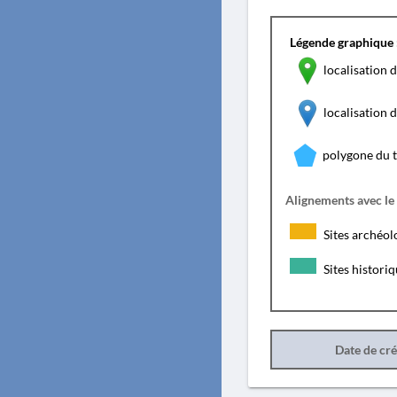
Légende graphique 
localisation d
localisation
polygone du 
Alignements avec le
Sites archéol
Sites histori
Date de cr