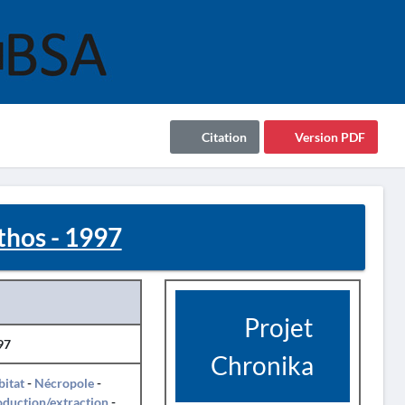
Citation
Version PDF
thos - 1997
Projet
97
Chronika
itat
-
Nécropole
-
duction/extraction
-