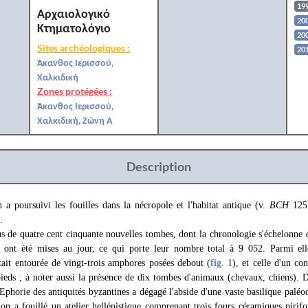
19
Αρχαιολογικό
20
Κτηματολόγιο
20
Sites archéologiques :
20
Άκανθος Ιερισσού,
Χαλκιδική
Zones protégées :
Άκανθος Ιερισσού,
Χαλκιδική, Ζώνη Α
Description
a poursuivi les fouilles dans la nécropole et l'habitat antique (v.
BCH
125
.
 de quatre cent cinquante nouvelles tombes, dont la chronologie s'échelonne e
, ont été mises au jour, ce qui porte leur nombre total à 9 052. Parmi el
était entourée de vingt-trois amphores posées debout (
fig. 1
), et celle d'un c
ieds ; à noter aussi la présence de dix tombes d'animaux (chevaux, chiens). D
phorie des antiquités byzantines a dégagé l'abside d'une vaste basilique paléo
n a fouillé un atelier hellénistique comprenant trois fours céramiques pirif