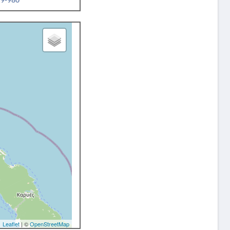
Leaflet
| ©
OpenStreetMap