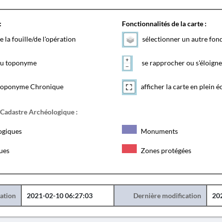
:
Fonctionnalités de la carte :
e la fouille/de l'opération
sélectionner un autre fon
 du toponyme
se rapprocher ou s'éloigne
toponyme Chronique
afficher la carte en plein é
 Cadastre Archéologique :
ogiques
Monuments
ques
Zones protégées
éation
2021-02-10 06:27:03
Dernière modification
20