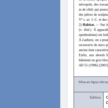
nécropole, des trava
m de côté) qui pourra
des pièces de sculptu
e
V
s. av. J.-C. et des
2)
Habitat.
— Sur le
(v.
ibid
.). Il appara
opisthodome) est lisib
À
Ladiava
, on a pour
recouverts de stucs p
ancien était caractér
Enfin, aux abords Su
bâtiment en gros bloc
AD
51 (1996) [2001] 
Mise en ligne rétro
Édition
O