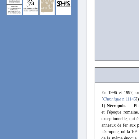
En 1996 et 1997, on 
[
Chronique
n.11145
])
1)
Nécropole.
— Plus
et l'époque romaine
exceptionnelle, qui 
anneaux de fer aux p
e
nécropole, où la 10
E
de la même époque, o