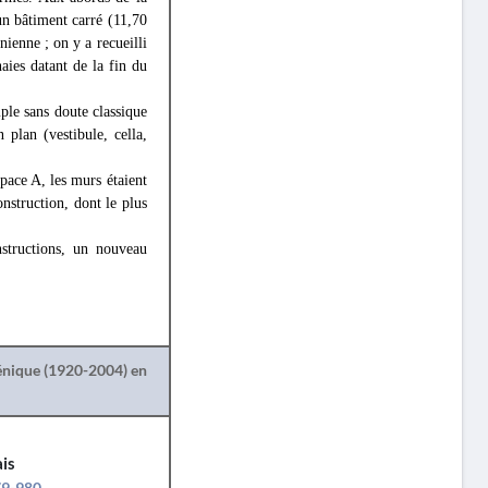
un bâtiment carré (11,70
ienne ; on y a recueilli
aies datant de la fin du
mple sans doute classique
 plan (vestibule, cella,
espace A, les murs étaient
nstruction, dont le plus
nstructions, un nouveau
lénique (1920-2004) en
is
79-980