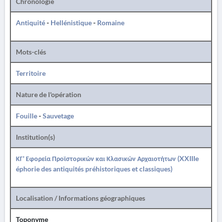
Chronologie
Antiquité
-
Hellénistique
-
Romaine
Mots-clés
Territoire
Nature de l'opération
Fouille
-
Sauvetage
Institution(s)
ΚΓ' Εφορεία Προϊστορικών και Κλασικών Αρχαιοτήτων (XXIIIe
éphorie des antiquités préhistoriques et classiques)
Localisation / Informations géographiques
Toponyme