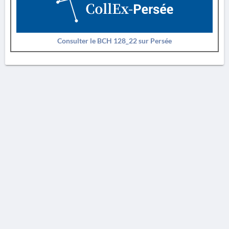
Consulter le BCH 128_22 sur Persée
AVERTISSEMENT
La Chronique des fouilles en ligne ne constitue en aucun cas une publication des