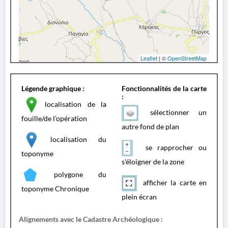
Leaflet
| ©
OpenStreetMap
Légende graphique :
Fonctionnalités de la carte
:
localisation de la
sélectionner un
fouille/de l'opération
autre fond de plan
localisation du
se rapprocher ou
toponyme
s'éloigner de la zone
polygone du
afficher la carte en
toponyme Chronique
plein écran
Alignements avec le Cadastre Archéologique :