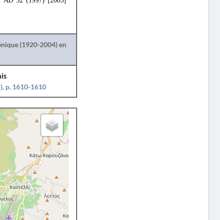
I.
AD
52 (1997) [2003]
lénique (1920-2004) en
is
), p. 1610-1610