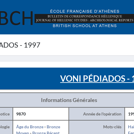
ADOS - 1997
VONI PÉDIADOS - 
Informations Générales
otice
9870
Année de l'opération
19
logie
Âge du Bronze
-
Bronze
Mots-clés
Hab
Moyen
-
Bronze Récent
Fe