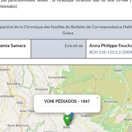
t pas particulièrement denses ; la céramique recueillie date du MM III-MR 
émiotakis].
spective de la Chronique des fouilles du Bulletin de Correspondance Hel
Grèce
amia Samara
Extrait de
Anna Philippa-Toucha
BCH 128-129.2.2 (2004
×
VONI PÉDIADOS - 1997