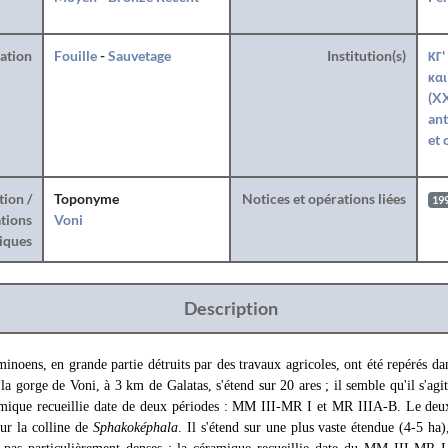
ration
Fouille
-
Sauvetage
Institution(s)
ΚΓ'
και
(XX
ant
et 
tion /
Toponyme
Notices et opérations liées
19
tions
Voni
iques
Description
inoens, en grande partie détruits par des travaux agricoles, ont été repérés dan
 la gorge de Voni, à 3 km de Galatas, s'étend sur 20 ares ; il semble qu'il s'ag
ramique recueillie date de deux périodes : MM III-MR I et MR IIIA-B. Le deux
sur la colline de
Sphakoképhala
. Il s'étend sur une plus vaste étendue (4-5 ha)