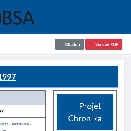
Citation
Version PDF
1997
Projet
97
Chronika
itat
-
Territoire
-
rme