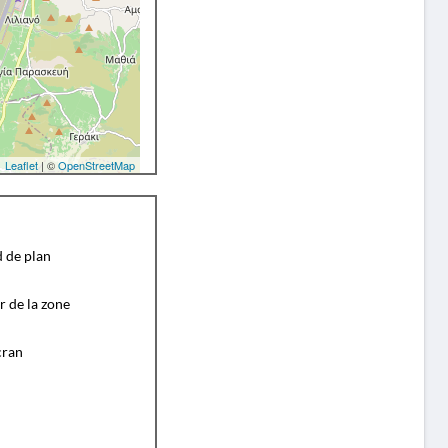
Leaflet
| ©
OpenStreetMap
d de plan
r de la zone
cran