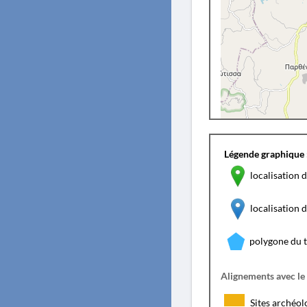
Légende graphique 
localisation d
localisation
polygone du 
Alignements avec le
Sites archéol