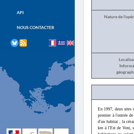
API
Nature de l'opé
NOUS CONTACTER
Localisa
Informa
géograph
En 1997, deux sites m
premier à l'entrée de
d'un habitat ; la cé
km à l'Est de Voni, 