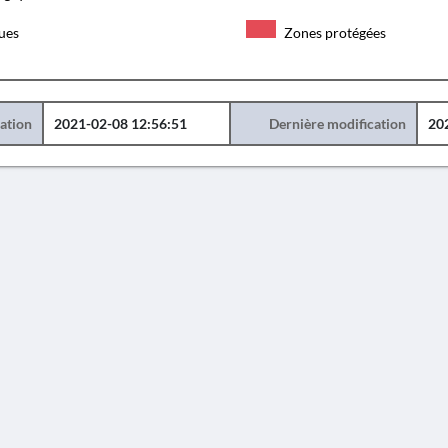
ques
Zones protégées
éation
2021-02-08 12:56:51
Dernière modification
20