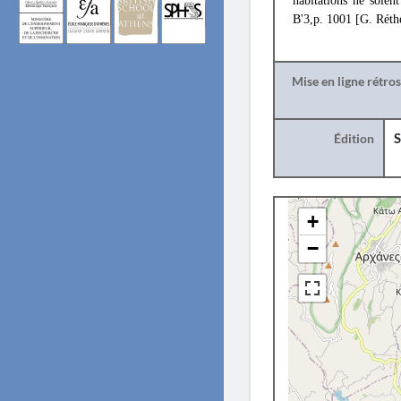
habitations ne soien
B'3,p. 1001 [G. Réth
Mise en ligne rétro
Édition
S
+
−