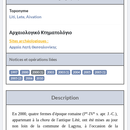
Toponyme
Liti, Lete, Aivation
Αρχαιολογικό Κτηματολόγιο
Sites archéologiques :
Αρχαία Λητή Θεσσαλονίκης
Notices et opérations liées
1997
2000
2000 (1)
2003
2003 (1)
2004
2005
2005 (1)
2005 (2)
2006
2010
Description
er
e
En 2000, quatre fermes d'époque romaine (l
-IV
s. apr. J.-C.),
appartenant à la
chora
de l'antique Létè, ont été mises au jour
non loin de la commune de Lagyna, à l'occasion de la