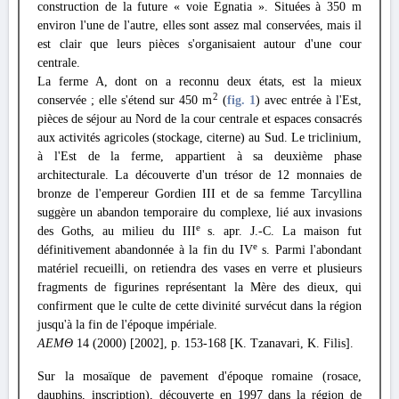
construction de la future « voie Egnatia ». Situées à 350 m
environ l'une de l'autre, elles sont assez mal conservées, mais il
est clair que leurs pièces s'organisaient autour d'une cour
centrale.
La ferme A, dont on a reconnu deux états, est la mieux
2
conservée ; elle s'étend sur 450 m
(
fig. 1
) avec entrée à l'Est,
pièces de séjour au Nord de la cour centrale et espaces consacrés
aux activités agricoles (stockage, citerne) au Sud. Le triclinium,
à l'Est de la ferme, appartient à sa deuxième phase
architecturale. La découverte d'un trésor de 12 monnaies de
bronze de l'empereur Gordien III et de sa femme Tarcyllina
suggère un abandon temporaire du complexe, lié aux invasions
e
des Goths, au milieu du III
s. apr. J.-C. La maison fut
e
définitivement abandonnée à la fin du IV
s. Parmi l'abondant
matériel recueilli, on retiendra des vases en verre et plusieurs
fragments de figurines représentant la Mère des dieux, qui
confirment que le culte de cette divinité survécut dans la région
jusqu'à la fin de l'époque impériale.
ΑΕΜΘ
14 (2000) [2002], p. 153-168 [K. Tzanavari, K. Filis].
Sur la mosaïque de pavement d'époque romaine (rosace,
dauphins, inscription), découverte en 1997 dans la région de