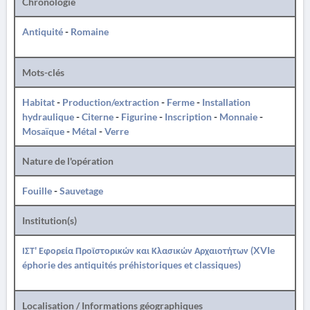
Chronologie
Antiquité
-
Romaine
Mots-clés
Habitat
-
Production/extraction
-
Ferme
-
Installation
hydraulique
-
Citerne
-
Figurine
-
Inscription
-
Monnaie
-
Mosaïque
-
Métal
-
Verre
Nature de l'opération
Fouille
-
Sauvetage
Institution(s)
ΙΣΤ' Εφορεία Προϊστορικών και Κλασικών Αρχαιοτήτων (XVIe
éphorie des antiquités préhistoriques et classiques)
Localisation / Informations géographiques