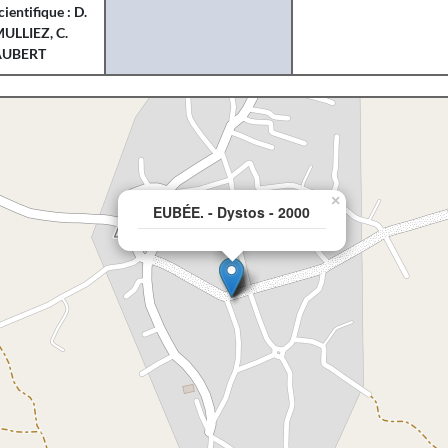
cientifique : D.
ULLIEZ, C.
AUBERT
×
EUBÉE. - Dystos - 2000