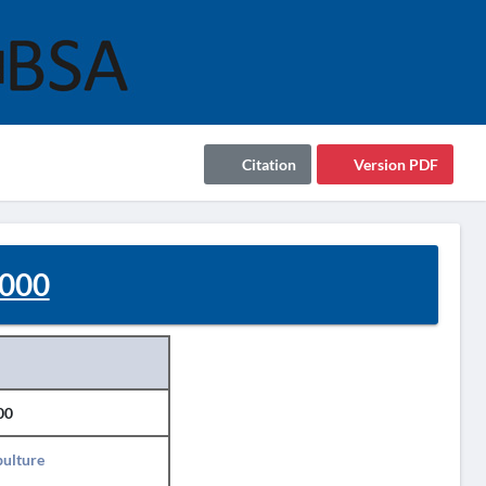
Citation
Version PDF
2000
00
pulture