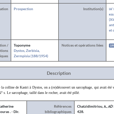
ration
Prospection
Institution(s)
ΙΑ'
και
(XI
ant
et 
tion /
Toponyme
Notices et opérations liées
19
tions
Dystos, Zerbisia,
iques
Zermpisia (188/1954)
Description
 la colline de Kastri à Dystos, on a (re)découvert un sarcophage, qui avait été 
e
X
s. Le sarcophage, taillé dans le rocher, avait été pillé.
atherine
Références
Chatzidimitriou, Α.,
ΑD
ouras . - Dir.
bibliographiques
428.