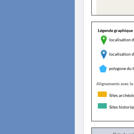
Légende graphique 
localisation d
localisation
polygone du 
Alignements avec le
Sites archéol
Sites histori