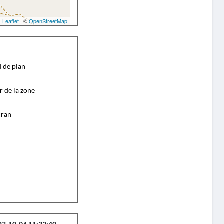
Leaflet
| ©
OpenStreetMap
d de plan
r de la zone
cran