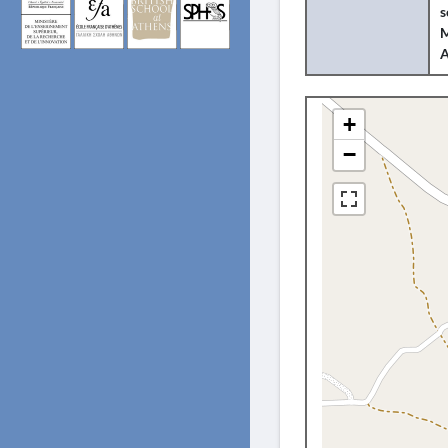
s
M
+
−