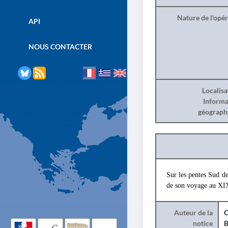
Nature de l'opé
API
NOUS CONTACTER
Localisa
Informa
géograph
Sur les pentes Sud de
de son voyage au XI
Auteur de la
C
notice
B