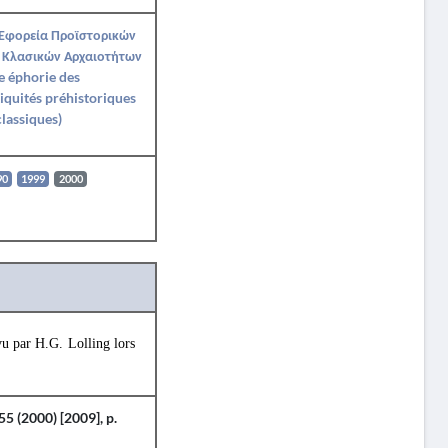
 Εφορεία Προϊστορικών
 Κλασικών Αρχαιοτήτων
e éphorie des
iquités préhistoriques
classiques)
90
1999
2000
vu par H.G. Lolling lors
55 (2000) [2009], p.