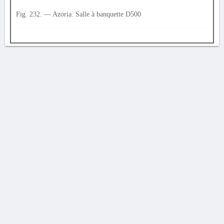
Fig. 232. — Azoria. Salle à banquette D500
AVERTISSEMENT
La Chronique des fouilles en ligne ne constitue en aucun cas une publication des
découvertes qui y sont signalées. L'EfA et la BSA ne peuvent délivrer de copie des
illustrations qui y sont reproduites et dont ils ne détiennent pas les droits.