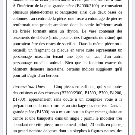
À l'intérieur de la plus grande pièce (B2000/2100) se trouvaient
plusieurs plates-formes et banquettes ainsi que deux bases de
colonnes ; au centre de la pièce, une fosse à entourage de pierres
renfermait une grande amphore dont la partie inférieure avait
été brisée formant ainsi un rhyton. Le vase contenait des
ossements de chèvre (trois pieds et des fragments du crâne) qui
pourraient être des restes de sacrifice. Dans la même pièce on a
recueilli un fragment de plaque en terre cuite représentant un
personnage masculin tenant une épée en face d'un autre
personnage ou d'un animal. Bien que la fonction exacte du
bâtiment demeure incertaine, certains indices suggèrent qu'il
pourrait s'agir d'un hérôon.
Terrasse Sud-Ouest.
— Cinq pièces en enfilade, qui sont toutes
des cuisines et des réserves (B2200/2300, B1500, B700, B1200,
B1700), appartenaient sans doute à un complexe voué à la
préparation de la nourriture et au stockage des denrées. Dans la
grande pièce (B1500) on a mis au jour un foyer rectangulaire au
centre et une banquette dans un angle ; parmi le mobilier très
abondant de cette pièce, on note neuf pithoi, 23 outils en pierre,
un grand nombre de vases dont un skyphos à figures noires, des