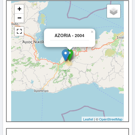
+
−
×
AZORIA - 2004
Leaflet
| ©
OpenStreetMap