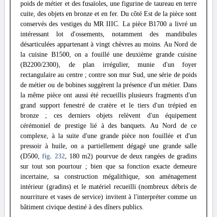
poids de métier et des fusaïoles, une figurine de taureau en terre
cuite, des objets en bronze et en fer. Du côté Est de la pièce sont
conservés des vestiges du MR IIIC. La pièce Β1700 a livré un
intéressant lot d'ossements, notamment des mandibules
désarticulées appartenant à vingt chèvres au moins. Au Nord de
la cuisine Β1500, on a fouillé une deuxième grande cuisine
(B2200/2300), de plan irrégulier, munie d'un foyer
rectangulaire au centre ; contre son mur Sud, une série de poids
de métier ou de bobines suggèrent la présence d'un métier. Dans
la même pièce ont aussi été recueillis plusieurs fragments d'un
grand support fenestré de cratère et le tiers d'un trépied en
bronze ; ces derniers objets relèvent d'un équipement
cérémoniel de prestige lié à des banquets. Au Nord de ce
complexe, à la suite d'une grande pièce non fouillée et d'un
pressoir à huile, on a partiellement dégagé une grande salle
(D500,
fig. 232
, 180 m2) pourvue de deux rangées de gradins
sur tout son pourtour ; bien que sa fonction exacte demeure
incertaine, sa construction mégalithique, son aménagement
intérieur (gradins) et le matériel recueilli (nombreux débris de
nourriture et vases de service) invitent à l'interpréter comme un
bâtiment civique destiné à des dîners publics.