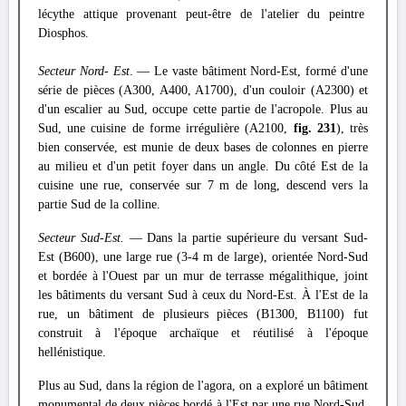
lécythe attique provenant peut-être de l'atelier du peintre
Diosphos.
Secteur Nord- Est
. — Le vaste bâtiment Nord-Est, formé d'une
série de pièces (A300, A400, A1700), d'un couloir (A2300) et
d'un escalier au Sud, occupe cette partie de l'acropole. Plus au
Sud, une cuisine de forme irrégulière (A2100,
fig. 231
), très
bien conservée, est munie de deux bases de colonnes en pierre
au milieu et d'un petit foyer dans un angle. Du côté Est de la
cuisine une rue, conservée sur 7 m de long, descend vers la
partie Sud de la colline.
Secteur Sud-Est.
— Dans la partie supérieure du versant Sud-
Est (B600), une large rue (3-4 m de large), orientée Nord-Sud
et bordée à l'Ouest par un mur de terrasse mégalithique, joint
les bâtiments du versant Sud à ceux du Nord-Est. À l'Est de la
rue, un bâtiment de plusieurs pièces (B1300, B1100) fut
construit à l'époque archaïque et réutilisé à l'époque
hellénistique.
Plus au Sud, dans la région de l'agora, on a exploré un bâtiment
monumental de deux pièces bordé à l'Est par une rue Nord-Sud.