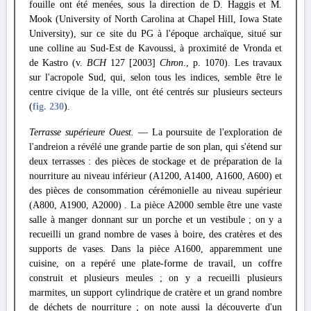
fouille ont été menées, sous la direction de D. Haggis et M.
Mook (University of North Carolina at Chapel Hill, Iowa State
University), sur ce site du PG à l'époque archaïque, situé sur
une colline au Sud-Est de Kavoussi, à proximité de Vronda et
de Kastro (v.
BCH
127 [2003]
Chron
., p. 1070). Les travaux
sur l'acropole Sud, qui, selon tous les indices, semble être le
centre civique de la ville, ont été centrés sur plusieurs secteurs
(
fig. 230
).
Terrasse supérieure Ouest.
— La poursuite de l'exploration de
l'andreion a révélé une grande partie de son plan, qui s'étend sur
deux terrasses : des pièces de stockage et de préparation de la
nourriture au niveau inférieur (A1200, A1400, A1600, A600) et
des pièces de consommation cérémonielle au niveau supérieur
(A800, A1900, A2000) . La pièce A2000 semble être une vaste
salle à manger donnant sur un porche et un vestibule ; on y a
recueilli un grand nombre de vases à boire, des cratères et des
supports de vases. Dans la pièce A1600, apparemment une
cuisine, on a repéré une plate-forme de travail, un coffre
construit et plusieurs meules ; on y a recueilli plusieurs
marmites, un support cylindrique de cratère et un grand nombre
de déchets de nourriture ; on note aussi la découverte d'un