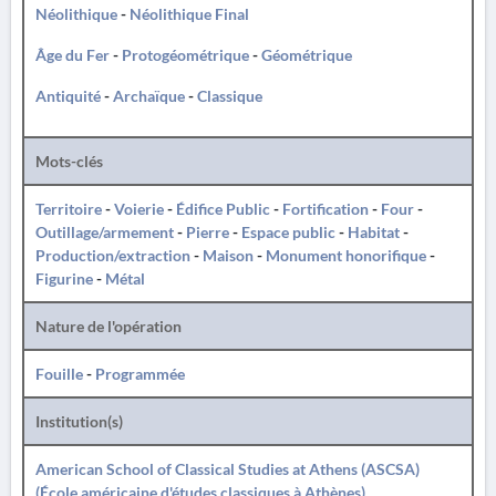
Néolithique
-
Néolithique Final
Âge du Fer
-
Protogéométrique
-
Géométrique
Antiquité
-
Archaïque
-
Classique
Mots-clés
Territoire
-
Voierie
-
Édifice Public
-
Fortification
-
Four
-
Outillage/armement
-
Pierre
-
Espace public
-
Habitat
-
Production/extraction
-
Maison
-
Monument honorifique
-
Figurine
-
Métal
Nature de l'opération
Fouille
-
Programmée
Institution(s)
American School of Classical Studies at Athens (ASCSA)
(École américaine d'études classiques à Athènes)