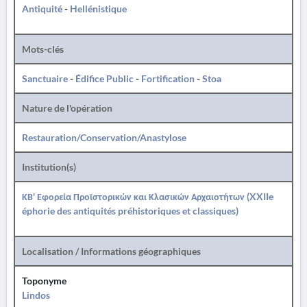
Antiquité
-
Hellénistique
Mots-clés
Sanctuaire
-
Édifice Public
-
Fortification
-
Stoa
Nature de l'opération
Restauration/Conservation/Anastylose
Institution(s)
ΚΒ' Εφορεία Προϊστορικών και Κλασικών Αρχαιοτήτων (XXIIe
éphorie des antiquités préhistoriques et classiques)
Localisation / Informations géographiques
Toponyme
Lindos