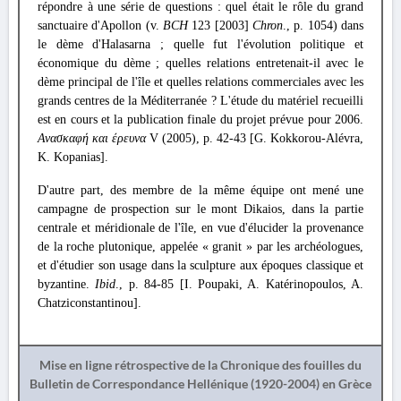
répondre à une série de questions : quel était le rôle du grand
sanctuaire d'Apollon (v.
BCH
123 [2003]
Chron
., p. 1054) dans
le dème d'Halasarna ; quelle fut l'évolution politique et
économique du dème ; quelles relations entretenait-il avec le
dème principal de l'île et quelles relations commerciales avec les
grands centres de la Méditerranée ? L'étude du matériel recueilli
est en cours et la publication finale du projet prévue pour 2006.
Ανασκαφή και έρευνα
V (2005), p. 42-43 [G. Kokkorou-Alévra,
K. Kopanias].
D'autre part, des membre de la même équipe ont mené une
campagne de prospection sur le mont Dikaios, dans la partie
centrale et méridionale de l'île, en vue d'élucider la provenance
de la roche plutonique, appelée « granit » par les archéologues,
et d'étudier son usage dans la sculpture aux époques classique et
byzantine.
Ibid
., p. 84-85 [I. Poupaki, A. Katérinopoulos, A.
Chatziconstantinou].
Mise en ligne rétrospective de la Chronique des fouilles du
Bulletin de Correspondance Hellénique (1920-2004) en Grèce