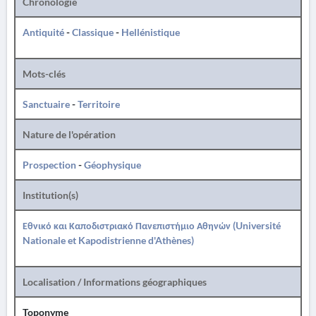
Chronologie
Antiquité
-
Classique
-
Hellénistique
Mots-clés
Sanctuaire
-
Territoire
Nature de l'opération
Prospection
-
Géophysique
Institution(s)
Εθνικό και Καποδιστριακό Πανεπιστήμιο Αθηνών (Université
Nationale et Kapodistrienne d'Athènes)
Localisation / Informations géographiques
Toponyme