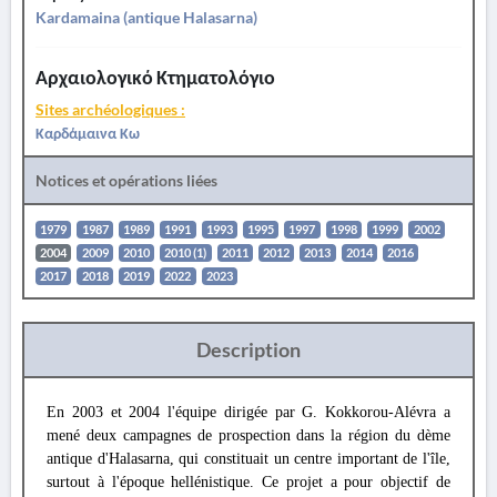
Kardamaina (antique Halasarna)
Αρχαιολογικό Κτηματολόγιο
Sites archéologiques :
Καρδάμαινα Κω
Notices et opérations liées
1979
1987
1989
1991
1993
1995
1997
1998
1999
2002
2004
2009
2010
2010 (1)
2011
2012
2013
2014
2016
2017
2018
2019
2022
2023
Description
En 2003 et 2004 l'équipe dirigée par G. Kokkorou-Alévra a
mené deux campagnes de prospection dans la région du dème
antique d'Halasarna, qui constituait un centre important de l'île,
surtout à l'époque hellénistique. Ce projet a pour objectif de