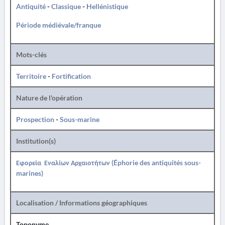
Antiquité
-
Classique
-
Hellénistique
Période médiévale/franque
Mots-clés
Territoire
-
Fortification
Nature de l'opération
Prospection
-
Sous-marine
Institution(s)
Εφορεία Εναλίων Αρχαιοτήτων (Éphorie des antiquités sous-
marines)
Localisation / Informations géographiques
Toponyme