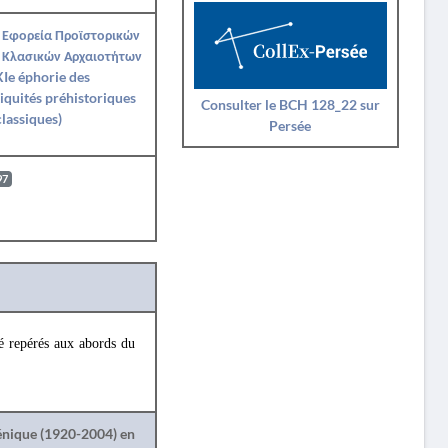
 Εφορεία Προϊστορικών
 Κλασικών Αρχαιοτήτων
Ie éphorie des
iquités préhistoriques
Consulter le BCH 128_22 sur
classiques)
Persée
97
é repérés aux abords du
lénique (1920-2004) en