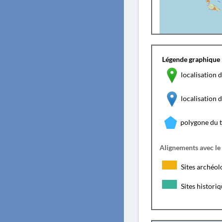
Légende graphique 
localisation d
localisation
polygone du 
Alignements avec le
Sites archéol
Sites histori