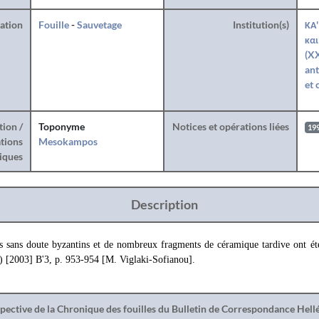
ration
Fouille
-
Sauvetage
Institution(s)
ΚΑ'
και
(XX
ant
et 
tion /
Toponyme
Notices et opérations liées
19
tions
Mesokampos
iques
Description
s sans doute byzantins et de nombreux fragments de céramique tardive ont ét
) [2003] B'3, p. 953-954 [M. Viglaki-Sofianou].
spective de la Chronique des fouilles du Bulletin de Correspondance Hel