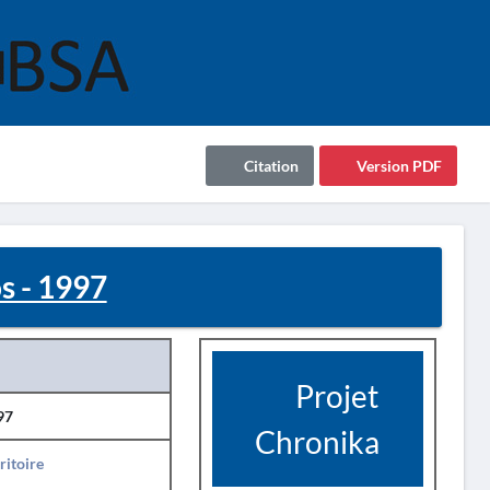
Citation
Version PDF
 - 1997
Projet
97
Chronika
ritoire