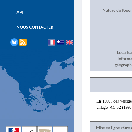
Nature de l'opé
API
NOUS CONTACTER
Localisa
Informa
géograph
En 1997, des vestige
village.
AD
52 (1997
Mise en ligne rétro