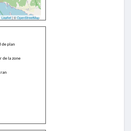
Leaflet
| ©
OpenStreetMap
d de plan
r de la zone
cran