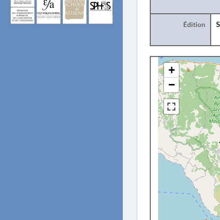
Édition
S
+
−