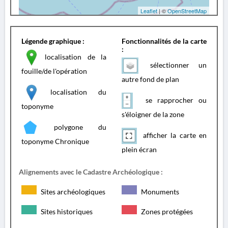
Leaflet
| ©
OpenStreetMap
Légende graphique :
Fonctionnalités de la carte
:
localisation de la
sélectionner un
fouille/de l'opération
autre fond de plan
localisation du
se rapprocher ou
toponyme
s'éloigner de la zone
polygone du
afficher la carte en
toponyme Chronique
plein écran
Alignements avec le Cadastre Archéologique :
Sites archéologiques
Monuments
Sites historiques
Zones protégées