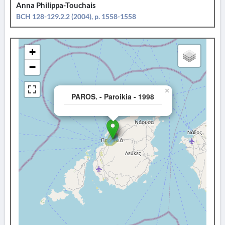
Anna Philippa-Touchais
BCH 128-129.2.2 (2004), p. 1558-1558
+
−
×
PAROS. - Paroikia - 1998