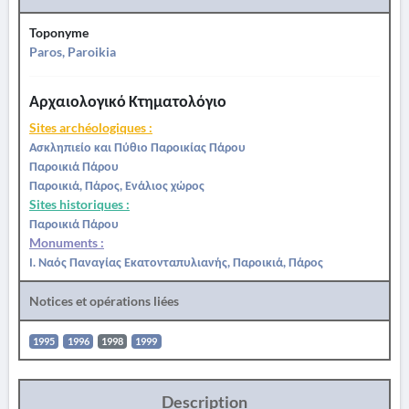
Toponyme
Paros, Paroikia
Αρχαιολογικό Κτηματολόγιο
Sites archéologiques :
Ασκληπιείο και Πύθιο Παροικίας Πάρου
Παροικιά Πάρου
Παροικιά, Πάρος, Ενάλιος χώρος
Sites historiques :
Παροικιά Πάρου
Monuments :
Ι. Ναός Παναγίας Εκατονταπυλιανής, Παροικιά, Πάρος
Notices et opérations liées
1995
1996
1998
1999
Description