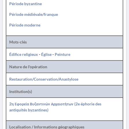
Période byzantine
Période médiévale/franque
Période moderne
Mots-clés
Édifice religieux
-
Église
-
Peinture
Nature de l'opération
Restauration/Conservation/Anastylose
Institution(s)
2η Εφορεία Βυζαντινών Αρχαιοτήτων (2e éphorie des
antiquités byzantines)
Localisation / Informations géographiques