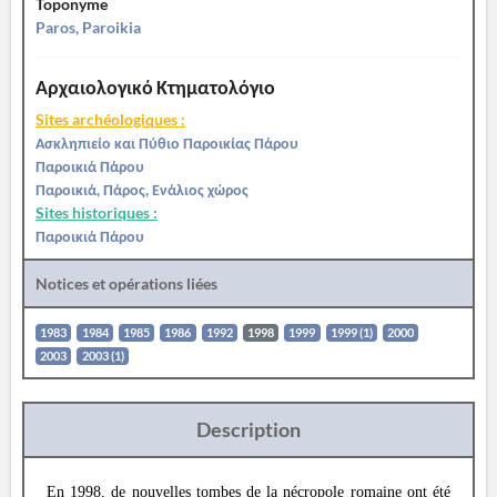
Toponyme
Paros, Paroikia
Αρχαιολογικό Κτηματολόγιο
Sites archéologiques :
Ασκληπιείο και Πύθιο Παροικίας Πάρου
Παροικιά Πάρου
Παροικιά, Πάρος, Ενάλιος χώρος
Sites historiques :
Παροικιά Πάρου
Notices et opérations liées
1983
1984
1985
1986
1992
1998
1999
1999 (1)
2000
2003
2003 (1)
Description
En 1998, de nouvelles tombes de la nécropole romaine ont été