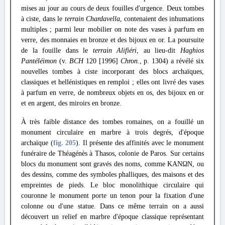
mises au jour au cours de deux fouilles d'urgence. Deux tombes
à ciste, dans le
terrain Chardavella
, contenaient des inhumations
multiples ; parmi leur mobilier on note des vases à parfum en
verre, des monnaies en bronze et des bijoux en or. La poursuite
de la fouille dans le
terrain Alifiéri
,
au lieu-dit
Haghios
Pantéléimon
(v.
BCH
120 [1996]
Chron.
, p. 1304) a révélé six
nouvelles tombes à ciste incorporant des blocs archaïques,
classiques et hellénistiques en remploi ; elles ont livré des vases
à parfum en verre, de nombreux objets en os, des bijoux en or
et en argent, des miroirs en bronze.
À très faible distance des tombes romaines, on a fouillé un
monument circulaire en marbre à trois degrés, d'époque
archaïque (
fig. 205
). Il présente des affinités avec le monument
funéraire de Théagénès à Thasos, colonie de Paros. Sur certains
blocs du monument sont gravés des noms, comme ΚΑΝΩΝ, ou
des dessins, comme des symboles phalliques, des maisons et des
empreintes de pieds. Le bloc monolithique circulaire qui
couronne le monument porte un tenon pour la fixation d'une
colonne ou d'une statue. Dans ce même terrain on a aussi
découvert un relief en marbre d'époque classique représentant