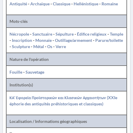
Antiquité
-
Archaïque
-
Classique
-
Hellénistique
-
Romaine
Mots-clés
Nécropole
-
Sanctuaire
-
Sépulture
-
Édifice religieux
-
Temple
-
Inscription
-
Monnaie
-
Outillage/armement
-
Parure/toilette
-
Sculpture
-
Métal
-
Os
-
Verre
Nature de l'opération
Fouille
-
Sauvetage
Institution(s)
ΚΑ' Εφορεία Προϊστορικών και Κλασικών Αρχαιοτήτων (XXIe
éphorie des antiquités préhistoriques et classiques)
Localisation / Informations géographiques