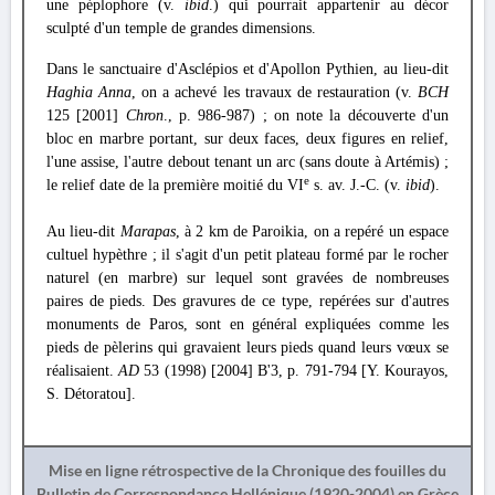
une péplophore (v.
ibid
.) qui pourrait appartenir au décor
sculpté d'un temple de grandes dimensions.
Dans le sanctuaire d'Asclépios et d'Apollon Pythien, au lieu-dit
Haghia Anna
, on a achevé les travaux de restauration (v.
BCH
125 [2001]
Chron
., p. 986-987) ; on note la découverte d'un
bloc en marbre portant, sur deux faces, deux figures en relief,
l'une assise, l'autre debout tenant un arc (sans doute à Artémis) ;
e
le relief date de la première moitié du VI
s. av. J.-C. (v.
ibid
).
Au lieu-dit
Marapas
, à 2 km de Paroikia, on a repéré un espace
cultuel hypèthre ; il s'agit d'un petit plateau formé par le rocher
naturel (en marbre) sur lequel sont gravées de nombreuses
paires de pieds. Des gravures de ce type, repérées sur d'autres
monuments de Paros, sont en général expliquées comme les
pieds de pèlerins qui gravaient leurs pieds quand leurs vœux se
réalisaient.
AD
53 (1998) [2004] B'3, p. 791-794 [Y. Kourayos,
S. Détoratou].
Mise en ligne rétrospective de la Chronique des fouilles du
Bulletin de Correspondance Hellénique (1920-2004) en Grèce