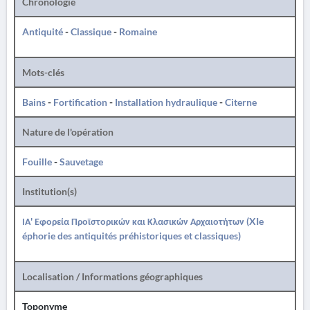
Chronologie
Antiquité
-
Classique
-
Romaine
Mots-clés
Bains
-
Fortification
-
Installation hydraulique
-
Citerne
Nature de l'opération
Fouille
-
Sauvetage
Institution(s)
ΙΑ' Εφορεία Προϊστορικών και Κλασικών Αρχαιοτήτων (XIe
éphorie des antiquités préhistoriques et classiques)
Localisation / Informations géographiques
Toponyme