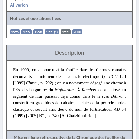
Aliverion
Notices et opérations liées
1995
1997
1998
1998 (1)
1999
2000
Description
En 1999, on a poursuivi la fouille dans les thermes romains
découverts à l'intérieur de la centrale électrique (v.
BCH
123
[1999]
Chron
., p. 792) ; on y a notamment dégagé une citerne à
l'Est des baignoires du
frigidarium
.
Kambos
, on a nettoyé un
À
segment de mur puissant déjà connu dans le
terrain Bibika
;
construit en gros blocs de calcaire, il date de la période tardo-
classique et servait sans doute de mur de fortification.
AD
54
(1999) [2005] Β'1, p. 340 [A. Chatzidimitriou].
Mise en ligne rétrospective de la Chronique des fouilles du