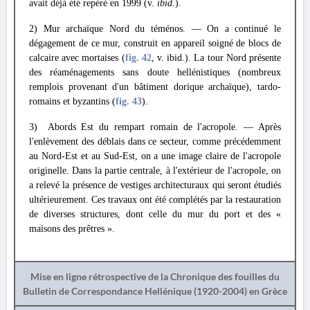
avait déjà été repéré en 1999 (v.
ibid.
).
2) Mur archaïque Nord du téménos. — On a continué le
dégagement de ce mur, construit en appareil soigné de blocs de
calcaire avec mortaises (
fig. 42
, v. ibid.). La tour Nord présente
des réaménagements sans doute hellénistiques (nombreux
remplois provenant d'un bâtiment dorique archaïque), tardo-
romains et byzantins (
fig. 43
).
3) Abords Est du rempart romain de l'acropole. — Après
l'enlèvement des déblais dans ce secteur, comme précédemment
au Nord-Est et au Sud-Est, on a une image claire de l'acropole
originelle. Dans la partie centrale, à l'extérieur de l'acropole, on
a relevé la présence de vestiges architecturaux qui seront étudiés
ultérieurement. Ces travaux ont été complétés par la restauration
de diverses structures, dont celle du mur du port et des «
maisons des prêtres ».
Mise en ligne rétrospective de la Chronique des fouilles du
Bulletin de Correspondance Hellénique (1920-2004) en Grèce