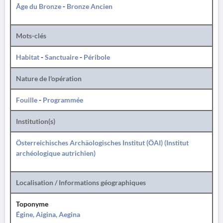
Âge du Bronze
-
Bronze Ancien
Mots-clés
Habitat
-
Sanctuaire
-
Péribole
Nature de l'opération
Fouille
-
Programmée
Institution(s)
Österreichisches Archäologisches Institut (ÖAI) (Institut
archéologique autrichien)
Localisation / Informations géographiques
Toponyme
Égine, Aigina, Aegina