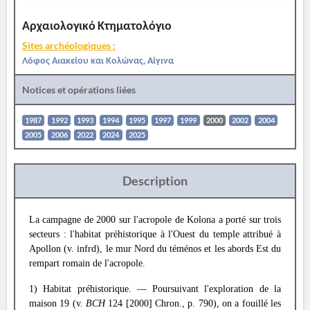
Αρχαιολογικό Κτηματολόγιο
Sites archéologiques :
Λόφος Αιακείου και Κολώνας, Αίγινα
Notices et opérations liées
1987
1992
1993
1994
1995
1997
1999
2000
2002
2004
2005
2006
2022
2024
2025
Description
La campagne de 2000 sur l'acropole de Kolona a porté sur trois
secteurs : l'habitat préhistorique à l'Ouest du temple attribué à
Apollon (v. infrd), le mur Nord du téménos et les abords Est du
rempart romain de l'acropole.
1) Habitat préhistorique. — Poursuivant l'exploration de la
maison 19 (v.
BCH
124 [2000] Chron., p. 790), on a fouillé les