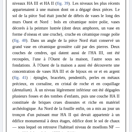
niveaux HA III et HA II (
fig. 39
). Les niveaux les plus récents
appartenaient à une maison dont on a dégagé deux pièces. Le
sol de la pièce Sud était jonché de débris de vases le long des
murs Ouest et Nord : bols en céramique noire polie, vases
décorés à la peinture lustrée (dont deux amphores, un vase en
forme d'oiseau et une cruche), cruche en céramique rouge polie
(
fig. 40
). Dans un angle de la pièce Nord était conservé un
grand vase en céramique grossière calé par des pierres. Deux
couches de cendres, qui datent aussi de l'ΗΑ III, ont été
recoupées, l'une à l'Ouest de la maison, l'autre sous ses
fondations. À l'Ouest de la maison a aussi été découverte une
concentration de vases HA III et de bijoux en or et en argent
(
fig. 41
) : épingles, bracelets, pendentifs, perles en métaux
précieux, en cornaline, en cristal de roche et en coquillage
(
dentalium
). À un niveau légèrement inférieur ont été dégagées
plusieurs fosses et des tombes d'enfants, puis une couche HA II
constituée de briques crues dissoutes et riche en matériel
archéologique. Au Nord de la fouille enfin, on a mis au jour un
tronçon d'un puissant mur HA II qui devait appartenir à un
édifice monumental à deux étages, édifice dont le sol de chaux
— sous lequel on retrouve l'habituel niveau de moellons NF —